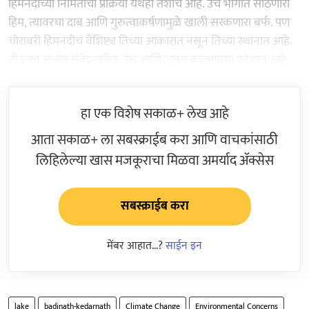
हिमनदीच्या निर्मितीची प्रक्रिया येथेही तशीच आहे. उंच भागात साठणारा
हिम, त्यावरचा दाब आणि गुरुत्वाकर्षणामुळे खाली सरकणारा बर्फ. पण
चोराबरी हिमनदीचं वैशिष्ट्य तिच्या आकारात नसून तिच्या स्थानात आहे.
ती एका अत्यंत संवेदनशील, उंच आणि जलद बदलणाऱ्या प्रदेशात आहे.
हा एक विशेष सकाळ+ लेख आहे
आता सकाळ+ ला सबस्क्राईब करा आणि वाचकांसाठी
लिहिलेल्या खास मजकूराचा मिळवा अमर्याद ॲक्सेस
सबस्क्राईब करा
मेंबर आहात...?
साईन इन
lake
badinath-kedarnath
Climate Change
Environmental Concerns