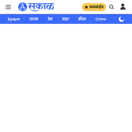
सबस्क्राईब
Epaper
ताज्या
देश
शहर
क्रीडा
Crime
साप्ताहिक