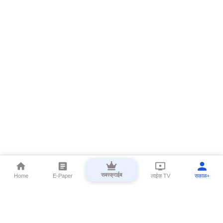
सबस्क्राईब
Home
E-Paper
लाईव्ह TV
सकाळ+