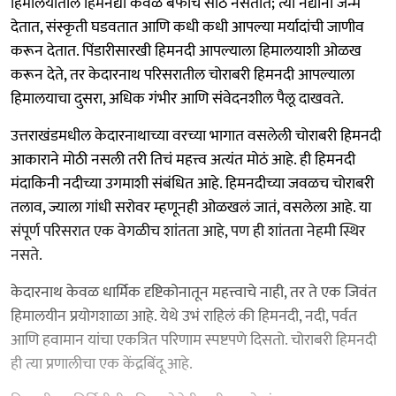
हिमालयातील हिमनद्या केवळ बर्फाचे साठे नसतात; त्या नद्यांना जन्म
देतात, संस्कृती घडवतात आणि कधी कधी आपल्या मर्यादांची जाणीव
करून देतात. पिंडारीसारखी हिमनदी आपल्याला हिमालयाशी ओळख
करून देते, तर केदारनाथ परिसरातील चोराबरी हिमनदी आपल्याला
हिमालयाचा दुसरा, अधिक गंभीर आणि संवेदनशील पैलू दाखवते.
उत्तराखंडमधील केदारनाथाच्या वरच्या भागात वसलेली चोराबरी हिमनदी
आकाराने मोठी नसली तरी तिचं महत्त्व अत्यंत मोठं आहे. ही हिमनदी
मंदाकिनी नदीच्या उगमाशी संबंधित आहे. हिमनदीच्या जवळच चोराबरी
तलाव, ज्याला गांधी सरोवर म्हणूनही ओळखलं जातं, वसलेला आहे. या
संपूर्ण परिसरात एक वेगळीच शांतता आहे, पण ही शांतता नेहमी स्थिर
नसते.
केदारनाथ केवळ धार्मिक दृष्टिकोनातून महत्त्वाचे नाही, तर ते एक जिवंत
हिमालयीन प्रयोगशाळा आहे. येथे उभं राहिलं की हिमनदी, नदी, पर्वत
आणि हवामान यांचा एकत्रित परिणाम स्पष्टपणे दिसतो. चोराबरी हिमनदी
ही त्या प्रणालीचा एक केंद्रबिंदू आहे.