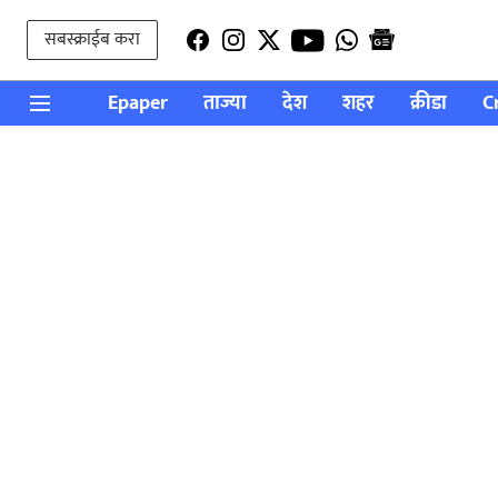
सबस्क्राईब करा
Epaper
ताज्या
देश
शहर
क्रीडा
C