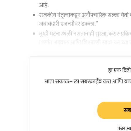
आहे.
राजकीय नेतृत्वाकडून अनौपचारिक सल्ला येतो 
जबाबदारी एजन्सीवर ढकला.”
तुम्ही घटनास्थळी नसतानाही सुरक्षा, करार-प्रक्र
तासांत अहवाल आणि शिफारसी सादर कराव्या
हा एक विश
आता सकाळ+ ला सबस्क्राईब करा आणि वाचक
सबस
मेंबर आ