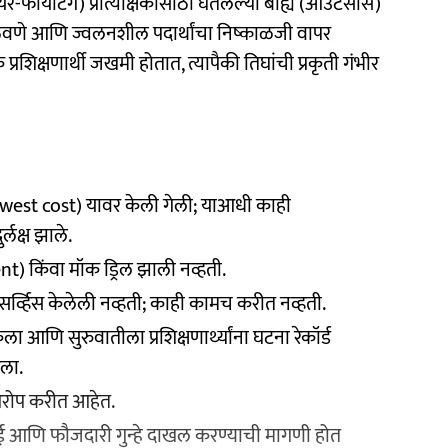
र-फायटिंग) प्रात्यक्षिकासाठी घेतलेल्या बाह्य (आउटसोर्स)
ण न ठेवणे आणि ज्वलनशील पदार्थांचा निष्काळजी वापर
रशिक्षणार्थी जखमी होतात, त्यापैकी तिघांची प्रकृती गंभीर
(lowest cost) यावर केली गेली; याआधी काही
्लक्ष झाले.
) किंवा मॉक ड्रिल झाली नव्हती.
 सर्व्हिस केलेली नव्हती; काही कामच करीत नव्हती.
ेला आणि सुरुवातीला प्रशिक्षणार्थ्यांना घटना रेकॉर्ड
ेला.
आरोप करीत आहेत.
ाई आणि फौजदारी गुन्हे दाखल करण्याची मागणी होत