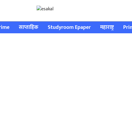
rime
साप्ताहिक
Studyroom Epaper
महाराष्ट्र
Pri