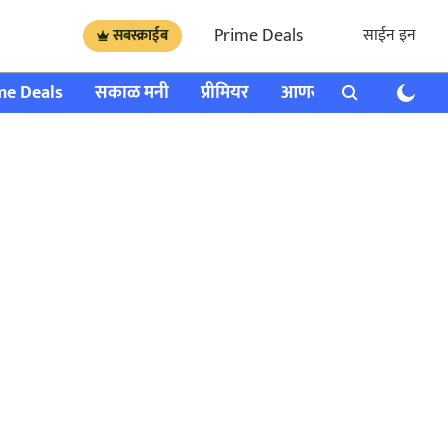
Prime Deals
साईन इन
सबस्क्राईब
me Deals
सकाळ मनी
प्रीमियर
आणखी
राशी भविष्य