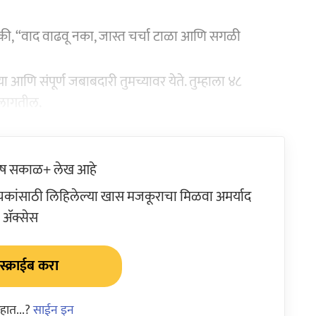
की, “वाद वाढवू नका, जास्त चर्चा टाळा आणि सगळी
िया आणि संपूर्ण जबाबदारी तुमच्यावर येते. तुम्हाला ४८
 लागतील.
ेष सकाळ+ लेख आहे
ांसाठी लिहिलेल्या खास मजकूराचा मिळवा अमर्याद
ॲक्सेस
्क्राईब करा
हात...?
साईन इन