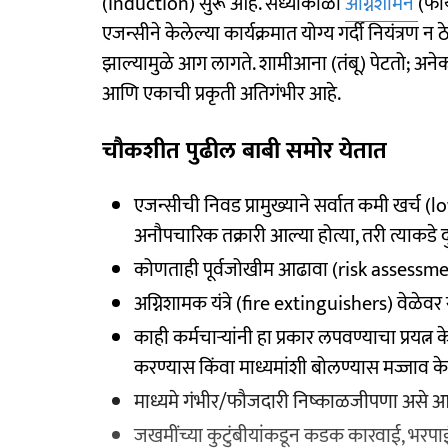
(induction) सुरू आहे. संध्याकाळी
अग्निशामन
(फाय
एजन्सीने केलेल्या कार्यक्रमात योग्य गर्दी नियंत्र
झाल्यामुळे आग लागते. शामीआना (तंबू) पेटतो; अनेक प्
आणि एकाची प्रकृती अतिगंभीर आहे.
चौकशीत पुढील बाबी समोर येतात
एजन्सीची निवड प्रामुख्याने सर्वात कमी खर्च 
अनौपचारिक तक्रारी आल्या होत्या, तरी त्याकडे दुर
कोणताही पूर्वजोखीम आढावा (risk assessment
अग्निशामक यंत्रे (fire extinguishers) वेळेवर
काही कर्मचाऱ्यांनी हा प्रकार लपवण्याचा प्रयत्न क
करण्यास किंवा माध्यमांशी बोलण्यास मज्जाव क
माध्यमे गंभीर/फौजदारी निष्काळजीपणा असे 
जखमींच्या कुटुंबीयांकडून कडक कारवाई, भरप