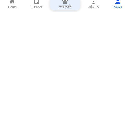
सबस्क्राईब
Home
E-Paper
लाईव्ह TV
सकाळ+
⌄
Marathi News
⌄
About Esakal
⌄
Digital Products
⌄
Sakal Programs
⌄
Print Products