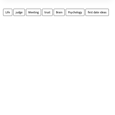
Life
judge
Meeting
trust
Brain
Psychology
first date ideas