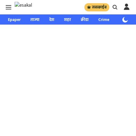
सबस्क्राईब
Epaper
ताज्या
देश
शहर
क्रीडा
Crime
साप्ताहिक