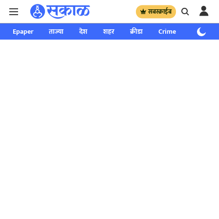
सबस्क्राईब
Epaper
ताज्या
देश
शहर
क्रीडा
Crime
साप्ताहिक