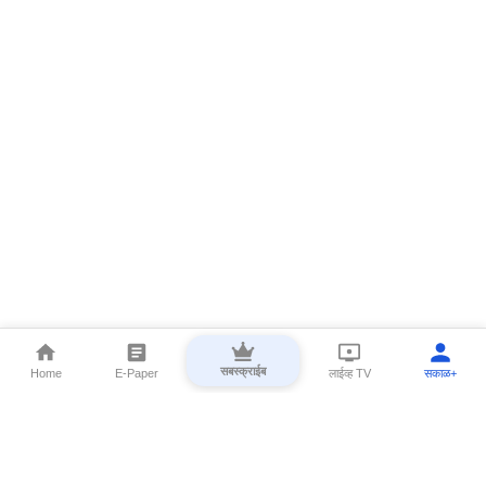
सबस्क्राईब
Home
E-Paper
लाईव्ह TV
सकाळ+