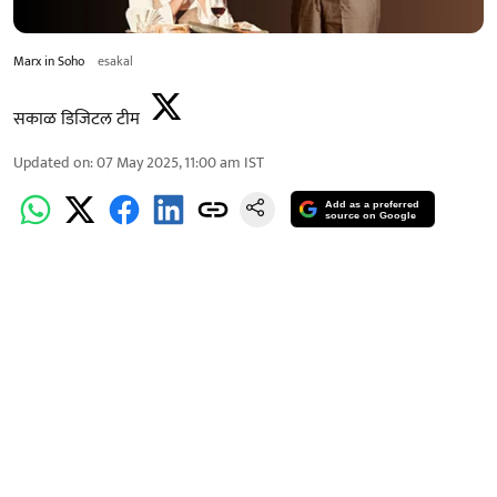
Marx in Soho
esakal
सकाळ डिजिटल टीम
Updated on
:
07 May 2025, 11:00 am
IST
Add as a preferred
source on Google