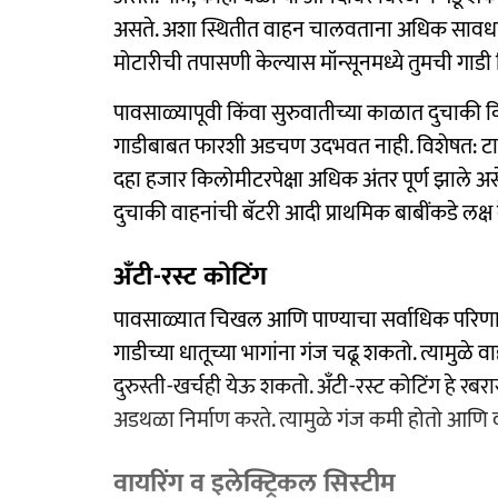
असते. अशा स्थितीत वाहन चालवताना अधिक सावधगिर
मोटारीची तपासणी केल्यास मॉन्सूनमध्ये तुमची गाडी
पावसाळ्यापूवी किंवा सुरुवातीच्या काळात दुचाकी क
गाडीबाबत फारशी अडचण उदभवत नाही. विशेषत: टायर
दहा हजार किलोमीटरपेक्षा अधिक अंतर पूर्ण झाले अ
दुचाकी वाहनांची बॅटरी आदी प्राथमिक बाबींकडे लक्ष
अँटी-रस्ट कोटिंग
पावसाळ्यात चिखल आणि पाण्याचा सर्वाधिक परिणा
गाडीच्या धातूच्या भागांना गंज चढू शकतो. त्यामुळ
दुरुस्ती-खर्चही येऊ शकतो. अँटी-रस्ट कोटिंग हे रबर
अडथळा निर्माण करते. त्यामुळे गंज कमी होतो आणि व
वायरिंग व इलेक्ट्रिकल सिस्टीम