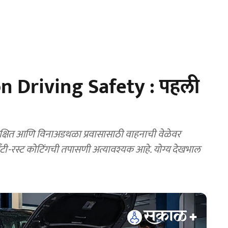
Driving Safety : पहली
षित आणि विनाअडथळा प्रवासासाठी वाहनाची वेळेवर
णि अँटी-रस्ट कोटिंगची तपासणी अत्यावश्यक आहे. योग्य देखभाल