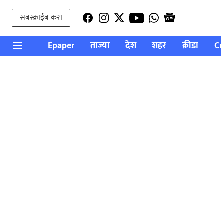
सबस्क्राईब करा
Epaper
ताज्या
देश
शहर
क्रीडा
C