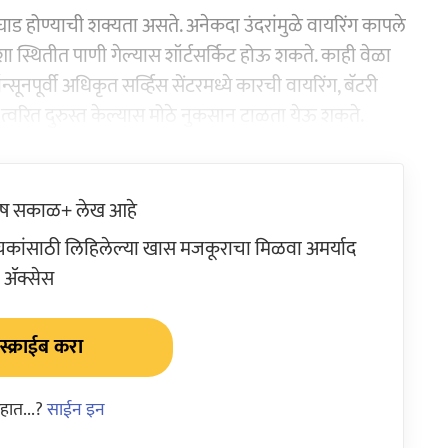
िघाड होण्याची शक्यता असते. अनेकदा उंदरांमुळे वायरिंग कापले
शा स्थितीत पाणी गेल्यास शॉर्टसर्किट होऊ शकते. काही वेळा
नपूर्वी अधिकृत सर्व्हिस सेंटरमध्ये कारची वायरिंग, बॅटरी
त्वरित दुरुस्त केल्यास मोठे नुकसान टाळता येऊ शकते.
ेष सकाळ+ लेख आहे
ांसाठी लिहिलेल्या खास मजकूराचा मिळवा अमर्याद
ॲक्सेस
्क्राईब करा
हात...?
साईन इन