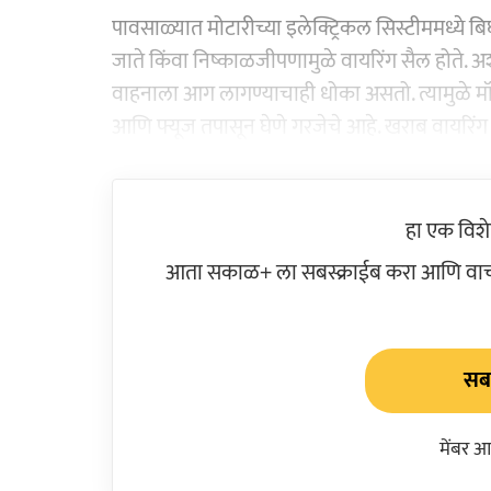
पावसाळ्यात मोटारीच्या इलेक्ट्रिकल सिस्टीममध्ये ब
जाते किंवा निष्काळजीपणामुळे वायरिंग सैल होते. अ
वाहनाला आग लागण्याचाही धोका असतो. त्यामुळे मॉन्सू
आणि फ्यूज तपासून घेणे गरजेचे आहे. खराब वायरिंग 
हा एक विश
आता सकाळ+ ला सबस्क्राईब करा आणि वाचक
सबस
मेंबर आ