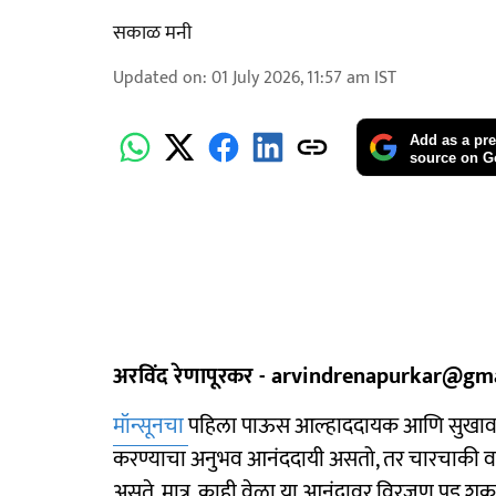
सकाळ मनी
Updated on
:
01 July 2026, 11:57 am
IST
Add as a pre
source on G
अरविंद रेणापूरकर - arvindrenapurkar@gm
मॉन्सूनचा
पहिला पाऊस आल्हाददायक आणि सुखावह अ
करण्याचा अनुभव आनंददायी असतो, तर चारचाकी वाहन
असते. मात्र, काही वेळा या आनंदावर विरजण पडू शक