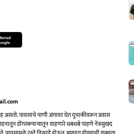
ferred
oogle
ail.com
सतो. पावसाचे पाणी अंगावर घेत दुचाकीवरून प्रवास
ातून डोंगरकपाऱ्यातून वाहणारे धबधबे पाहणे नेत्रसुखद
ते. पावसामुळे रस्ते निसरडे होऊन अपघात होण्याची शक्यता