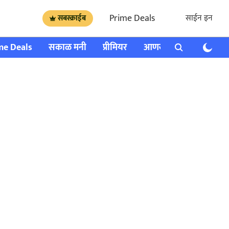
Prime Deals
साईन इन
सबस्क्राईब
me Deals
सकाळ मनी
प्रीमियर
आणखी
राशी भविष्य