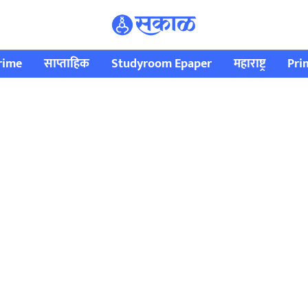
rime
साप्ताहिक
Studyroom Epaper
महाराष्ट्र
Pri