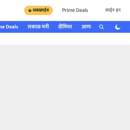
Prime Deals
साईन इन
सबस्क्राईब
me Deals
सकाळ मनी
प्रीमियर
आणखी
राशी भविष्य