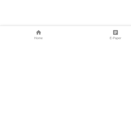
Home
E-Paper
Follow Us
Marathi News
Maharashtra N