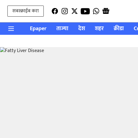
सबस्क्राईब करा
Epaper
ताज्या
देश
शहर
क्रीडा
C