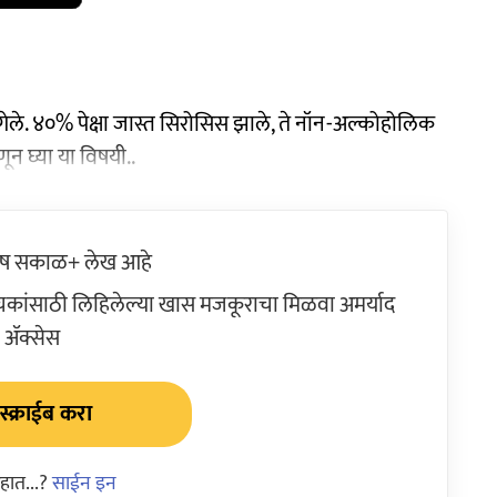
 गेले. ४०% पेक्षा जास्त सिरोसिस झाले, ते नॉन-अल्कोहोलिक
ून घ्या या विषयी..
ेष सकाळ+ लेख आहे
ांसाठी लिहिलेल्या खास मजकूराचा मिळवा अमर्याद
ॲक्सेस
्क्राईब करा
हात...?
साईन इन