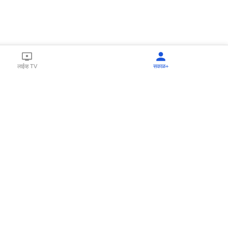
लाईव्ह TV
सकाळ+
l Programs
Print Products
Sakal Saptahik