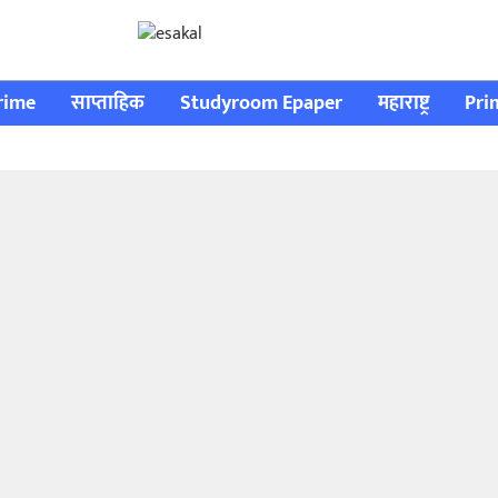
rime
साप्ताहिक
Studyroom Epaper
महाराष्ट्र
Pri