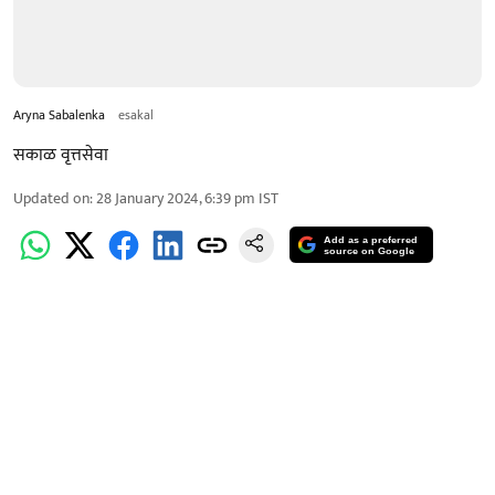
Aryna Sabalenka
esakal
सकाळ वृत्तसेवा
Updated on
:
28 January 2024, 6:39 pm
IST
Add as a preferred
source on Google