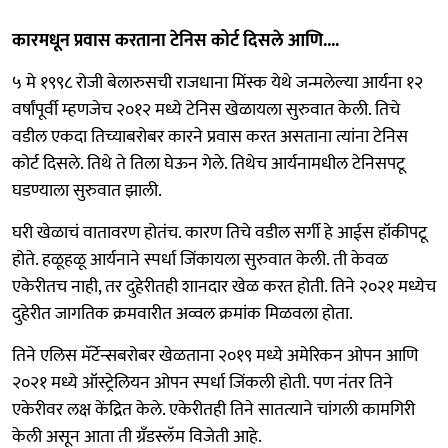
कारमधून प्रवास करताना टेनिस कोर्ट दिसले आणि....
५ मे १९९८ रोजी बेलारुसची राजधाना मिंस्क येथे जन्मलेल्या आर्यना १२
वर्षांपूर्वी म्हणजेच २०१२ मध्ये टेनिस खेळायला सुरुवात केली. तिचे
वडील एकदा तिच्याबरोबर कारने प्रवास करत असताना त्यांना टेनिस
कोर्ट दिसले. तिथे ते तिला घेऊन गेले. तिथेच आर्यनामधील टेनिसपटू
घडण्याला सुरुवात झाली.
घरी खेळाचं वातावरण होतंच. कारण तिचे वडील सर्गी हे आईस हॉकीपटू
होते. हळूहळू आर्यनाने स्पर्धा जिंकायला सुरुवात केली. ती केवळ
एकेरीतच नाही, तर दुहेरीतही शानदार खेळ करत होती. तिने २०२१ मध्येच
दुहेरीत जागतिक क्रमवारीत अव्वल क्रमांक मिळवला होता.
तिने एलिस मॅर्टेन्सबरोबर खेळताना २०१९ मध्ये अमेरिकन ओपन आणि
२०२१ मध्ये ऑस्ट्रेलियन ओपन स्पर्धा जिंकली होती. पण नंतर तिने
एकेरीवर लक्ष केंद्रित केले. एकेरीतही तिने सातत्याने चांगली कामगिरी
केली असून आता ती ग्रँडस्लॅम विजेती आहे.