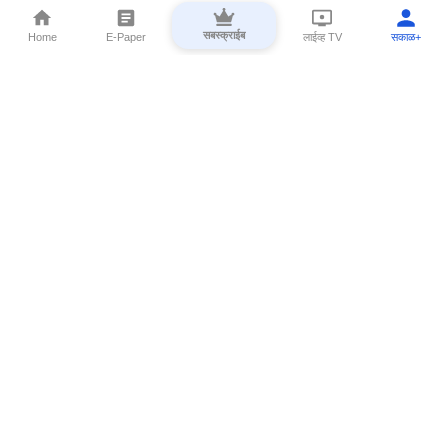
सबस्क्राईब
Home
E-Paper
लाईव्ह TV
सकाळ+
⌄
Marathi News
⌄
About Esakal
⌄
Digital Products
⌄
Sakal Programs
⌄
Print Products