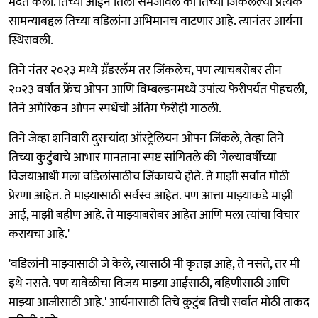
मदत केली. तिच्या आईने तिला समजावलं की तिच्या जिंकलेल्या प्रत्येक
सामन्याबद्दल तिच्या वडिलांना अभिमानच वाटणार आहे. त्यानंतर आर्यना
स्थिरावली.
तिने नंतर २०२३ मध्ये ग्रँडस्लॅम तर जिंकलेच, पण त्याचबरोबर तीन
२०२३ वर्षात फ्रेंच ओपन आणि विम्बल्डनमध्ये उपांत्य फेरीपर्यंत पोहचली,
तिने अमेरिकन ओपन स्पर्धेची अंतिम फेरीही गाठली.
तिने जेव्हा शनिवारी दुसऱ्यांदा ऑस्ट्रेलियन ओपन जिंकले, तेव्हा तिने
तिच्या कुटुंबाचे आभार मानताना स्पष्ट सांगितले की 'गेल्यावर्षीच्या
विजयाआधी मला वडिलांसाठीच जिंकायचे होते. ते माझी सर्वात मोठी
प्रेरणा आहेत. ते माझ्यासाठी सर्वस्व आहेत. पण आत्ता माझ्याकडे माझी
आई, माझी बहीण आहे. ते माझ्याबरोबर आहेत आणि मला त्यांचा विचार
करायचा आहे.'
'वडिलांनी माझ्यासाठी जे केले, त्यासाठी मी कृतज्ञ आहे, ते नसते, तर मी
इथे नसते. पण यावेळीचा विजय माझ्या आईसाठी, बहिणीसाठी आणि
माझ्या आजीसाठी आहे.' आर्यनासाठी तिचे कुटुंब तिची सर्वात मोठी ताकद