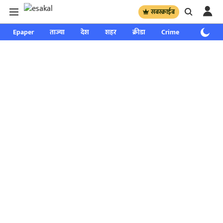
सबस्क्राईब
Epaper
ताज्या
देश
शहर
क्रीडा
Crime
साप्ताहिक