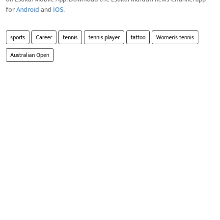
for
Android
and
IOS
.
sports
Career
tennis
tennis player
tattoo
Women's tennis
Australian Open