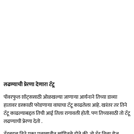
लढण्याची प्रेरणा देणारा टॅटू
पॉवरफुल शॉट्ससाठी ओळखल्या जाणाऱ्या आर्यनाने तिच्या डाव्या
हातावर डरकाळी फोडणाऱ्या वाघाचा टॅटू काढलेला आहे. खरंतर तर तिने
टॅटू काढल्याबद्दल तिची आई तिला रागावली होती. पण तिच्यासाठी तो टॅटू
लढण्याची प्रेरणा देतो .
टॅटूबद्दल तिने एका मुलाखतीत सांगितले होते की, तो टॅटू तिला रोज