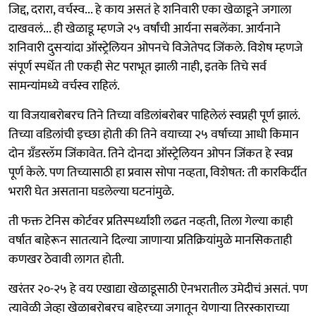
जिद्द, दरारा, वर्चस्व... हे काय असतं हे शनिवारी एका खेळाडूने जगाला
दाखवलं... ही खेळाडू म्हणजे २५ वर्षांची आर्यना सबलेंका. आर्यनाने
शनिवारी दुसऱ्यांदा ऑस्ट्रेलियन ओपनचे विजेतेपद जिंकले. विशेष म्हणजे
संपूर्ण स्पर्धेत ती एकही सेट पराभूत झाली नाही, इतके तिचे सर्व
सामन्यांमध्ये वर्चस्व राहिलं.
या विजयाबरोबरच तिने तिच्या वडिलांबरोबर पाहिलेलं स्वप्नही पूर्ण झालं.
तिच्या वडिलांची इच्छा होती की तिने वयाच्या २५ वर्षाच्या आधी किमान
दोन ग्रँडस्लॅम जिंकावेत. तिने दोनदा ऑस्ट्रेलियन ओपन जिंकत हे स्वप्न
पूर्ण केले. पण तिच्यासाठी हा प्रवास सोपा नव्हता, विशेषत: ती कारकिर्दीत
भरारी घेत असताना घडलेल्या घटनांमुळे.
ती फक्त टेनिस कोर्टवर प्रतिस्पर्ध्यांशी लढत नव्हती, तिला गेल्या काही
वर्षात बाहेरून सातत्याने दिल्या जाणाऱ्या प्रतिक्रियांमुळे मानसिकताही
कणखर ठेवावी लागत होती.
खरंतर २०-२५ हे वय एखाद्या खेळाडूसाठी ऐनभरातील उमेदीचं असतं. पण
त्यावेळी जेव्हा खेळाबरोबरच बाहेरच्या जगातून येणाऱ्या तिरस्काराच्या