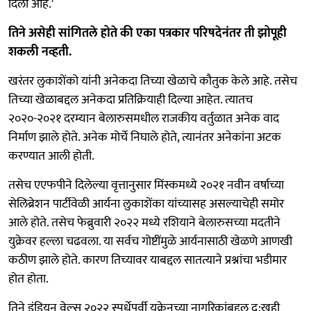
दिला आहे.'
तिने असेही सांगितले होते की एका पत्रकार परिषदेनंतर ती झोपूही
शकली नव्हती.
खरंतर लुकाशेंको यांनी अनेकदा तिच्या खेळाचे कौतुक केले आहे. तसेच
तिच्या खेळाबद्दल अनेकदा प्रतिक्रियाही दिल्या आहेत. त्यातच
२०२०-२०२१ दरम्यान बेलारुसमधील राजकीय वर्तुळात अनेक वाद
निर्माण झाले होते. अनेक मोर्चे निघाले होते, त्यानंतर अनेकांना अटक
करण्यात आली होती.
तसेच एएफपीने दिलेल्या वृत्तानुसार मिंस्कमध्ये २०२१ नवीन वर्षाच्या
सेलिब्रेशन पार्टीवेळी आर्यना लुकाशेंका यांच्यासह असल्याचेही समोर
आले होते. तसेच फेब्रुवारी २०२२ मध्ये रशियाने बेलारुसच्या मदतीने
युक्रेवर हल्ला चढवला. या सर्वच गोष्टींमुळे आर्यनासाठी खेळणे आणखी
कठीण झाले होते. कारण तिच्यावर याबद्दल सातत्याने प्रश्नांचा भडीमार
होत होता.
तिने इंडियन वेल्स २०२२ स्पर्धेपूर्वी युक्रेनच्या नागरिकांबद्दल दु:खही