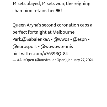
14 sets played, 14 sets won, the reigning
champion retains her 👑!
Queen Aryna's second coronation caps a
perfect fortnight at Melbourne
Park.
@SabalenkaA
•
@wwos
•
@espn
•
@eurosport
•
@wowowtennis
pic.twitter.com/x7639RQr84
— #AusOpen (@AustralianOpen)
January 27, 2024