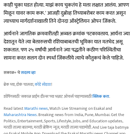
काही चुका घडत होत्या. माझं काय चुकतंय हे मला लक्षात आलंय. आपण
मिळून यावर काम करू.' आजही दुब्रोव्ह तिच्याबरोबर काम करत असून
त्याच्याच मार्गदर्शनाखाली तिने दोनदा ऑस्ट्रेलियन ओपन जिंकले.
आर्यनाने जागतिक क्रमवारीतही अव्वल क्रमांक पटकावलाय. आर्यना ज्या
देशातून येते त्या बेलारुसची रशियाबाबतची भूमिका यात मतभेद असू
शकतात. पण २५ वर्षांची आर्यनाने ज्या पद्धतीने कठीण परिस्थितीचा
सामना करत सलग दोन स्पर्धा जिंकलीये त्याचे कौतुकचं केले पाहिजे.
सकाळ+ चे
सदस्य व्हा
ब्रेक घ्या, डोकं चालवा,
कोडे सोडवा
!
शॉपिंगसाठी 'सकाळ प्राईम डील्स'च्या भन्नाट ऑफर्स पाहण्यासाठी
क्लिक करा
.
Read latest
Marathi news
, Watch Live Streaming on Esakal and
Maharashtra News
. Breaking news from India, Pune, Mumbai. Get the
Politics, Entertainment, Sports, Lifestyle, Jobs, and Education updates,
मराठी ताज्या बातम्या, मराठी ब्रेकिंग न्यूज, मराठी ताज्या घडामोडी. And Live taja batmya
on Esakal Mobile App. Download the Esakal Marathi news Channel app