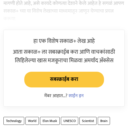
मागणी होते आहे, असे कायदे कोणत्या देशाने केले आहेत हे सगळं आपण
सकाळ+ च्या या विशेष लेखाच्या माध्यमातून जाणून घेण्याचा प्रयत्न
करूया.
हा एक विशेष सकाळ+ लेख आहे
आता सकाळ+ ला सबस्क्राईब करा आणि वाचकांसाठी
लिहिलेल्या खास मजकूराचा मिळवा अमर्याद ॲक्सेस
सबस्क्राईब करा
मेंबर आहात...?
साईन इन
Technology
World
Elon Musk
UNESCO
Scientist
Brain