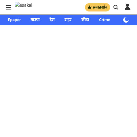
सबस्क्राईब
Epaper
ताज्या
देश
शहर
क्रीडा
Crime
साप्ताहिक