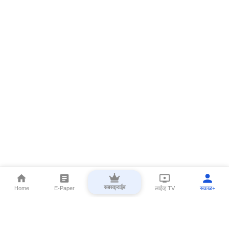
सबस्क्राईब
Home
E-Paper
लाईव्ह TV
सकाळ+