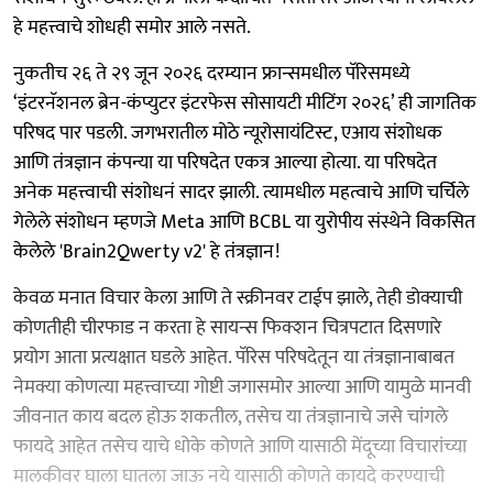
हे महत्त्वाचे शोधही समोर आले नसते.
नुकतीच २६ ते २९ जून २०२६ दरम्यान फ्रान्समधील पॅरिसमध्ये
‘इंटरनॅशनल ब्रेन-कंप्युटर इंटरफेस सोसायटी मीटिंग २०२६’ ही जागतिक
परिषद पार पडली. जगभरातील मोठे न्यूरोसायंटिस्ट, एआय संशोधक
आणि तंत्रज्ञान कंपन्या या परिषदेत एकत्र आल्या होत्या. या परिषदेत
अनेक महत्त्वाची संशोधनं सादर झाली. त्यामधील महत्वाचे आणि चर्चिले
गेलेले संशोधन म्हणजे Meta आणि BCBL या युरोपीय संस्थेने विकसित
केलेले 'Brain2Qwerty v2' हे तंत्रज्ञान!
केवळ मनात विचार केला आणि ते स्क्रीनवर टाईप झाले, तेही डोक्याची
कोणतीही चीरफाड न करता हे सायन्स फिक्शन चित्रपटात दिसणारे
प्रयोग आता प्रत्यक्षात घडले आहेत. पॅरिस परिषदेतून या तंत्रज्ञानाबाबत
नेमक्या कोणत्या महत्त्वाच्या गोष्टी जगासमोर आल्या आणि यामुळे मानवी
जीवनात काय बदल होऊ शकतील, तसेच या तंत्रज्ञानाचे जसे चांगले
फायदे आहेत तसेच याचे धोके कोणते आणि यासाठी मेंदूच्या विचारांच्या
मालकीवर घाला घातला जाऊ नये यासाठी कोणते कायदे करण्याची