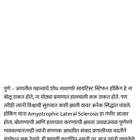
पुणे – जगातील महत्त्वाचे शोध लावणारे सायंटिस्ट स्टिफन हॉकिंग हे ना
बोलू शकत होते, ना मोठ्या प्रमाणात हालचाली करू शकत होते. पण
तरीही त्यांनी विश्वाची सुरुवात कशी झाली यावर अनेक सिद्धांत मांडले.
हॉकिंग यांना Amyotrophic Lateral Sclerosis हा गंभीर आजार
होता. बोलण्याची आणि हालचाल करण्याची क्षमता जवळजवळ पूर्णपणे
गमावल्यानंतरही त्यांनी संगणक आधारित संवाद प्रणालीच्या मदतीने
संशोधन सुरू ठेवले. ही प्रणाली कदाचित नसती तर आज त्यांनी लावलेले