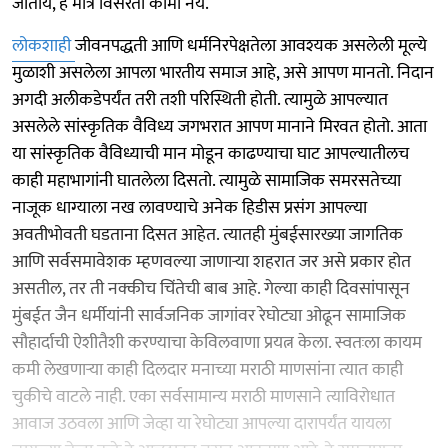
जातोय, हे मात्र विसरता कामा नये.
लोकशाही
जीवनपद्धती आणि धर्मनिरपेक्षतेला आवश्यक असलेली मूल्ये
मुळाशी असलेला आपला भारतीय समाज आहे, असे आपण मानतो. निदान
अगदी अलीकडेपर्यंत तरी तशी परिस्थिती होती. त्यामुळे आपल्यात
असलेले सांस्कृतिक वैविध्य जगभरात आपण मानाने मिरवत होतो. आता
या सांस्कृतिक वैविध्याची मान मोडून काढण्याचा घाट आपल्यातीलच
काही महाभागांनी घातलेला दिसतो. त्यामुळे सामाजिक समरसतेच्या
नाजूक धाग्याला नख लावण्याचे अनेक हिडीस प्रसंग आपल्या
अवतीभोवती घडताना दिसत आहेत. त्यातही मुंबईसारख्या जागतिक
आणि सर्वसमावेशक म्हणवल्या जाणाऱ्या शहरात जर असे प्रकार होत
असतील, तर ती नक्कीच चिंतेची बाब आहे. गेल्या काही दिवसांपासून
मुंबईत जैन धर्मीयांनी सार्वजनिक जागांवर रेघोट्या ओढून सामाजिक
सौहार्दाची ऐशीतैशी करण्याचा केविलवाणा प्रयत्न केला. स्वतःला कायम
कमी लेखणाऱ्या काही दिलदार मनाच्या मराठी माणसांना त्यात काही
चुकीचे वाटले नाही. एका सर्वसामान्य मराठी माणसाने त्याविरोधात
आवाज उठवला आणि जेव्हा या रेघोट्या आपल्या दारापर्यंत यायला