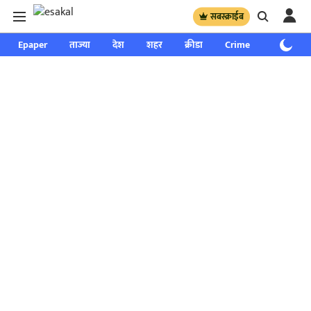
सबस्क्राईब
Epaper
ताज्या
देश
शहर
क्रीडा
Crime
साप्ताहिक