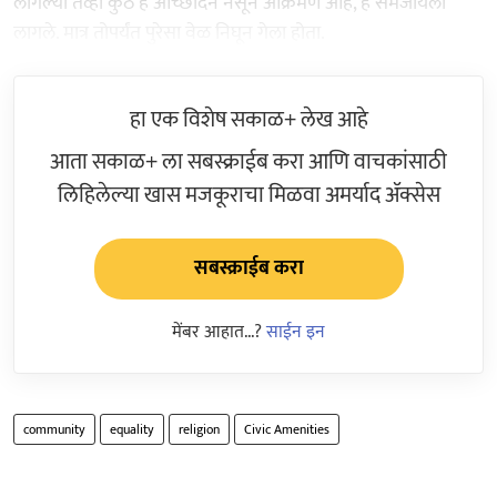
लागल्या तेव्हा कुठे हे आच्छादन नसून आक्रमण आहे, हे समजायला
लागले. मात्र तोपर्यंत पुरेसा वेळ निघून गेला होता.
हा एक विशेष सकाळ+ लेख आहे
आता सकाळ+ ला सबस्क्राईब करा आणि वाचकांसाठी
लिहिलेल्या खास मजकूराचा मिळवा अमर्याद ॲक्सेस
सबस्क्राईब करा
मेंबर आहात...?
साईन इन
community
equality
religion
Civic Amenities