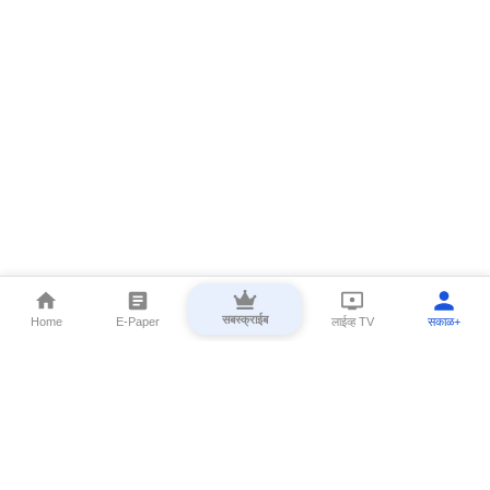
सबस्क्राईब
Home
E-Paper
लाईव्ह TV
सकाळ+