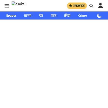
सबस्क्राईब
Epaper
ताज्या
देश
शहर
क्रीडा
Crime
साप्ताहिक