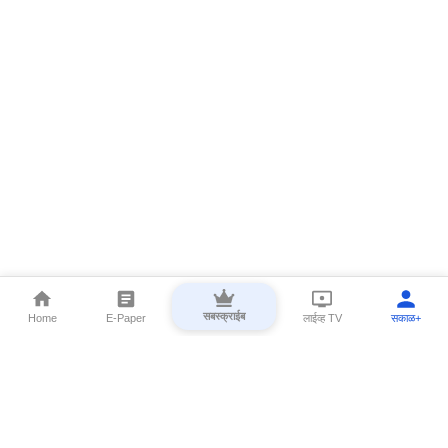
सबस्क्राईब
Home
E-Paper
लाईव्ह TV
सकाळ+