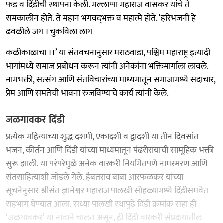
फड व दिंडीची स्थापना केली. मल्लाप्पा महाराज वासकर यांचे ते
समकालीन होते. ते महान भगवद्‍भक्त व महात्मे होते. ‘हरिभजनी हे
ढवळीले जग । चुकविला लाग
कळीकाळाचा ।।’ या संतवचनानुसार मराठवाडा, पश्चिम महाराष्ट्र इत्यादी
भागांमध्ये समाज प्रबोधन करून त्यांनी अनेकांना भक्तिमार्गाला लावले.
नामभक्ती, सत्संग आणि संतविचारांच्या माध्यमातून समाजामध्ये सदाचार,
प्रेम आणि समतेची भावना रुजविण्याचे कार्य त्यांनी केले.
जळगावकर दिंडी
प्रत्येक महिन्याच्या शुद्ध दशमी, एकादशी व द्वादशी या तीन दिवसांत
भजन, कीर्तन आणि दिंडी यांच्या माध्यमातून पंढरीरायाची सामूहिक भक्ती
सुरू झाली. या परंपरेमुळे अनेक वारकरी नियमितपणे नामस्मरण आणि
संतसाहित्याशी जोडले गेले. हैबतराव बाबा आरफळकर यांच्या
सूचनेनुसार श्रीसंत ज्ञानेश्वर महाराज पालखी सोहळ्यामध्ये दिंडीसमवेत
सहभाग घेण्यात आला. सध्या पालखी रथापुढे दिंडी क्रमांक सहा ही
‘जळगावकर’ या नावाने चालत असून, ही दिंडी वारकरी संप्रदायातील