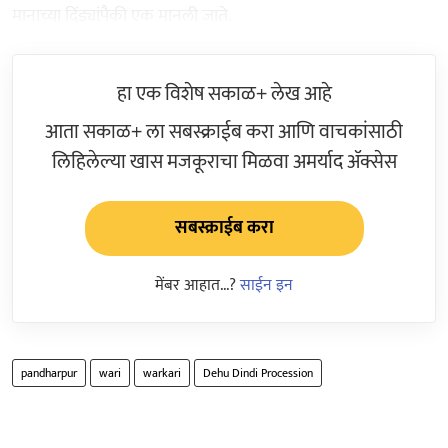
मानाच्या दिंड्यांपैकी एक मानली जाते.
हा एक विशेष सकाळ+ लेख आहे
आता सकाळ+ ला सबस्क्राईब करा आणि वाचकांसाठी
लिहिलेल्या खास मजकूराचा मिळवा अमर्याद ॲक्सेस
सबस्क्राईब करा
मेंबर आहात...?
साईन इन
pandharpur
wari
warkari
Dehu Dindi Procession