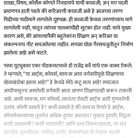
शाखा, विषय, कोर्सेस कोणते निवडायचे याची काळजी; अन् मग पदवी
प्रमाणपत्र हाती पडले की करिअरची काळजी असे हे आजच्या तरुण
पिढीच्या पाठीमागे लागलेले दुष्टचक्र. ही काळजी केवळ तरुणांच्याच मागे
लागलेली नाही, यातून त्यांच्या पालकांचीही सुटका होत नाही. याचे मुख्य
कारण असे, की आपल्यापैकी बहुतेकांना शिक्षण अन् करिअर या
संकल्पनाच नीट समजलेल्या नाहीत. सगळा घोळ गैरसमजुतीतून निर्माण
झालेला आहे असे वाटते.
परवा यूट्यूबवर एका पॉडकास्टमध्ये डॉ राजेंद्र बर्वे यांचे एक वाक्य ऐकले.
ते म्हणाले, ‘‘या आर्ट्स, कॉमर्स, सायन्स अशा वर्गवारीमुळे शिक्षणाचा
खेळखंडोबा झाला आहे!’’ हे केवढे मोठे कटू सत्य आहे! समाजात
आधीपासूनच असलेली वर्गवारी आता आपण शिक्षणातही करून टाकली
आहे. आधी सायन्स, मग कॉमर्स, त्यानंतर शेवटी आर्ट्‌स अशी गुणवत्तेची
उतरंड. कोणी ठरवले हे? कधी ठरवले हे की सायन्स घेणारे हे आर्ट्‌स,
कॉमर्सवाल्यांच्या तुलनेत अधिक हुशार असतात? मुळात हुशारी, विद्वत्ता
कशी ठरवायची? कशी मापायची? आणि हाच निकष लावला, तर संत
ज्ञानदेव, तुलसीदास, गालिब, टागोर, शेक्सपिअर ही लेखक मंडळी