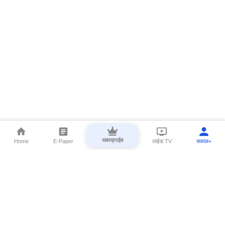
सबस्क्राईब
Home
E-Paper
लाईव्ह TV
सकाळ+