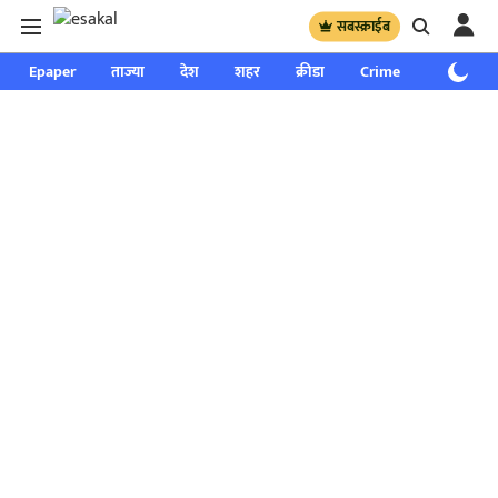
सबस्क्राईब
Epaper
ताज्या
देश
शहर
क्रीडा
Crime
साप्ताहिक