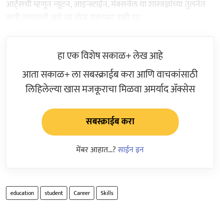
आर्ट्‌सची म्हणून न्यूटन, आइन्स्टाईन, मॅक्सवेल या शास्त्रज्ञांच्या तुलनेत
कमी ठरवायची असे तर होऊ शकणार नाही ना!
हा एक विशेष सकाळ+ लेख आहे
आता सकाळ+ ला सबस्क्राईब करा आणि वाचकांसाठी
लिहिलेल्या खास मजकूराचा मिळवा अमर्याद ॲक्सेस
सबस्क्राईब करा
मेंबर आहात...?
साईन इन
education
student
Career
Skills