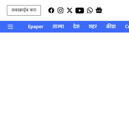
सबस्क्राईब करा
Epaper
ताज्या
देश
शहर
क्रीडा
C