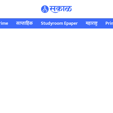
rime
साप्ताहिक
Studyroom Epaper
महाराष्ट्र
Pri