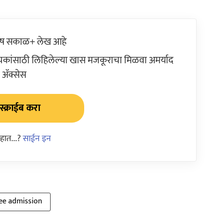
ेष सकाळ+ लेख आहे
ांसाठी लिहिलेल्या खास मजकूराचा मिळवा अमर्याद
ॲक्सेस
्क्राईब करा
हात...?
साईन इन
ee admission