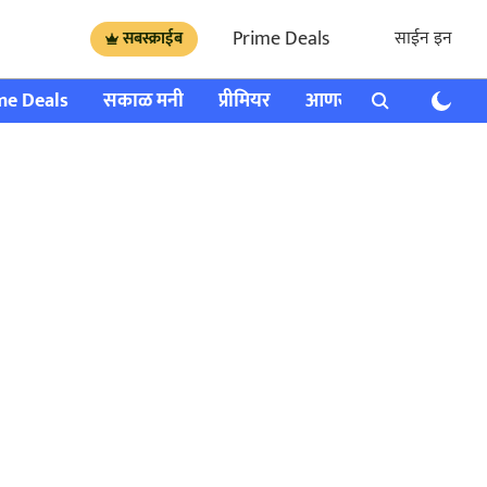
Prime Deals
साईन इन
सबस्क्राईब
me Deals
सकाळ मनी
प्रीमियर
आणखी
राशी भविष्य