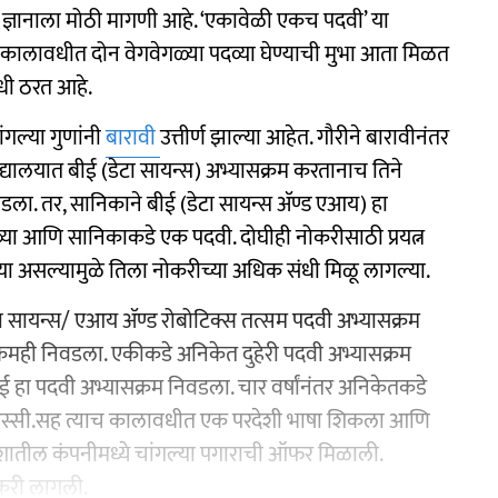
 ज्ञानाला मोठी मागणी आहे. ‘एकावेळी एकच पदवी’ या
च कालावधीत दोन वेगवेगळ्या पदव्या घेण्याची मुभा आता मिळत
संधी ठरत आहे.
गल्या गुणांनी
बारावी
उत्तीर्ण झाल्या आहेत. गौरीने बारावीनंतर
द्यालयात बीई (डेटा सायन्स) अभ्यासक्रम करतानाच तिने
िवडला. तर, सानिकाने बीई (डेटा सायन्स ॲण्ड एआय) हा
व्या आणि सानिकाकडे एक पदवी. दोघीही नोकरीसाठी प्रयत्न
 असल्यामुळे तिला नोकरीच्या अधिक संधी मिळू लागल्या.
डेटा सायन्स/ एआय ॲण्ड रोबोटिक्स तत्सम पदवी अभ्यासक्रम
ासक्रमही निवडला. एकीकडे अनिकेत दुहेरी पदवी अभ्यासक्रम
ई हा पदवी अभ्यासक्रम निवडला. चार वर्षांनंतर अनिकेतकडे
एस्सी.सह त्याच कालावधीत एक परदेशी भाषा शिकला आणि
रदेशातील कंपनीमध्ये चांगल्या पगाराची ऑफर मिळाली.
ोकरी लागली.