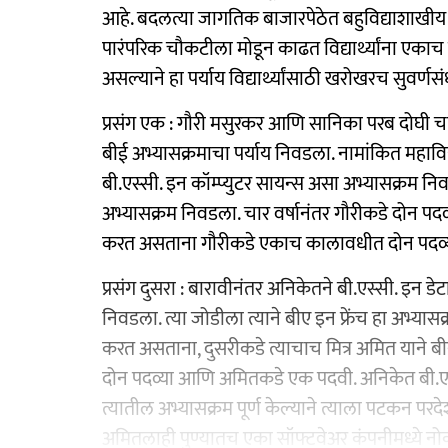
आहे. बदलत्या जागतिक बाजारपेठेत बहुविद्याशाखीय
पारंपरिक चौकटीला मोडून काढत विद्यार्थ्यांना एका
असल्याने हा पर्याय विद्यार्थ्यांसाठी खरोखरच सुवर्ण
प्रसंग एक : गौरी मसुरकर आणि सानिका परब दोघी चां
बीई अभ्यासक्रमाचा पर्याय निवडला. नामांकित महावि
बी.एस्सी. इन कॉम्प्युटर सायन्स असा अभ्यासक्रम न
अभ्यासक्रम निवडला. चार वर्षानंतर गौरीकडे दोन पद
करत असताना गौरीकडे एकाच कालावधीत दोन पदव्या
प्रसंग दुसरा : बारावीनंतर अनिकेतने बी.एस्सी. इन 
निवडला. त्या जोडीला त्याने बीए इन फ्रेंच हा अभ्य
करत असताना, दुसरीकडे त्याचाच मित्र अमित याने बी
दोन पदव्या आणि अमितकडे एक पदवी. अनिकेत बी.
त्यातील अभ्यासक्रम पूर्ण केल्याने त्याला पटकन प
अमितलाही पुण्यातच एका सॉफ्टवेअर कंपनीमध्ये न