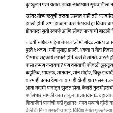
कुडकुडत परत येतात. तळ्या-खळग्यात सुरुवातीला
खरंतर ग्रीष्म ऋतूची तप्तता सहवत नाही तरी घराबा
झाली होती. उष्ण झळांना कसं पेलायचं हा विचार घामा
डोक्याला सुती स्कार्फ आणि सोबत पाण्याची बाटली घ
यावर्षी अधिक महिना नेमका ‘ज्येष्ठ’. गोंदवल्याला जप
पुरते ५१जण! गर्मी सुसह्य झाली. थकवा न येता दि
ग्रीष्माचं सहकार्य लाभलं होतं. कसं ते सांगते. वाटल
कसा क्रमण करायचा? पण वसंताची कोवळी लुसलुशीत
कडुलिंब, आम्रतरू, सागवान, सोन मोहोर, चिकू इत्याद
बारमाही उत्पन्न देणाऱ्या बागाही दोन्ही हात पसरून उभ्
आता बदामी पानांतून झुलत होता. केशरी गुलमोहराच
पर्णसंभार आपली कात टाकून ताजातवाना... बहाव्याच्
शिताफीनं पानांची गर्दी वृक्षावर! गंमत म्हणजे दुहेरी व
वेलींची निगा राखलीच आहे. विविध रंगांत फुललेल्या 