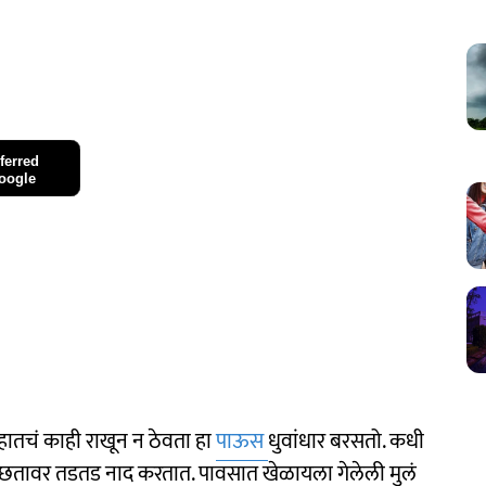
ferred
oogle
हातचं काही राखून न ठेवता हा
पाऊस
धुवांधार बरसतो. कधी
च्या छतावर तडतड नाद करतात. पावसात खेळायला गेलेली मुलं