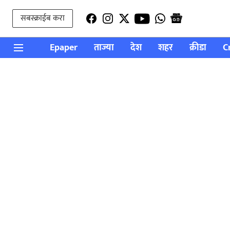
सबस्क्राईब करा
Epaper
ताज्या
देश
शहर
क्रीडा
C