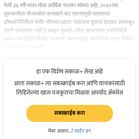
गेली ३६ वर्षे भारत मोठा आर्थिक फटका सोसत आहे. २०२०च्या
सुरुवातीला चीनमधील कारखाने बंद पडल्यामुळे भारताच्या
औषधनिर्मितीवर गंभीर परिणाम झाला. भारताला दुसऱ्या देशावर अवलंबून
राहणे परवडणार नाही हे कळून चुकले. तसेच आपल्याला लसनिर्मिती
करून सर्व देशांत निर्यात करायची असल्यामुळे आत्मनिर्भर भारत मोहीम
अधिक वेगवान झाली.
हा एक विशेष सकाळ+ लेख आहे
आता सकाळ+ ला सबस्क्राईब करा आणि वाचकांसाठी
लिहिलेल्या खास मजकूराचा मिळवा अमर्याद ॲक्सेस
सबस्क्राईब करा
मेंबर आहात...?
साईन इन