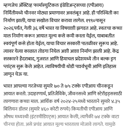
म्हणजेच ॲक्टिव्ह फार्मास्युटिकल इंग्रेडिअन्ट्सच्या (एपीआय)
निर्मितीमध्ये चीनवर मोठ्या प्रमाणावर अवलंबून आहे. ही परिस्थिती का
निर्माण झाली, याचा सखोल विचार करावा लागेल. १९९०पासून
२०२६पर्यंत, गेली ३६ वर्षे भारत या विषयाशी झगडत आहे. स्वतःचा कच्चा
माल निर्माण करून आयात मूल्य कसे कमी करता येईल, याबाबतीत
स्वयंपूर्ण कसे होता येईल, याचा विचार सरकारी पातळीवर सुरूच आहे.
त्यावर येत्या काळात तोडगा निघेल अशी आशा निर्माण झाली आहे. केंद्र
सरकारने हैदराबाद, गुजरात आणि हिमाचल प्रदेशमध्ये तीन बल्क ड्रग
प्लांट्स सुरू केले आहेत. त्याविषयीची थोडी पार्श्‍वभूमी आणि इतिहास
जाणून घेऊ या.
भारत आपल्या गरजेच्या सुमारे ७० ते ७५ टक्के एपीआय चीनकडून
आयात करतो. उदाहरणार्थ, प्रतिजैविके, जीवनसत्त्वे आणि स्टेरॉइड्ससाठी
लागणारा कच्चा माल. आर्थिक वर्ष २०२४-२५मध्ये भारताने सुमारे ४.३५
बिलियन डॉलर (सुमारे ४६० कोटी रुपये) किमतीची एपीआय आणि
औषध मध्यस्थी (इंटरमीडिएट्स) आयात केली, त्यापैकी ७४ टक्के वाटा
चीनचा होता. असे प्रचंड आयात मूल्य भारताला मोजावे लागते. यामुळे