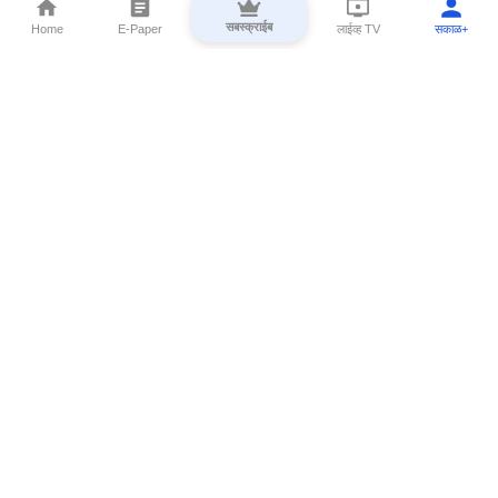
सबस्क्राईब
Home
E-Paper
लाईव्ह TV
सकाळ+
⌄
Marathi News
⌄
About Esakal
⌄
Digital Products
⌄
Sakal Programs
⌄
Print Products