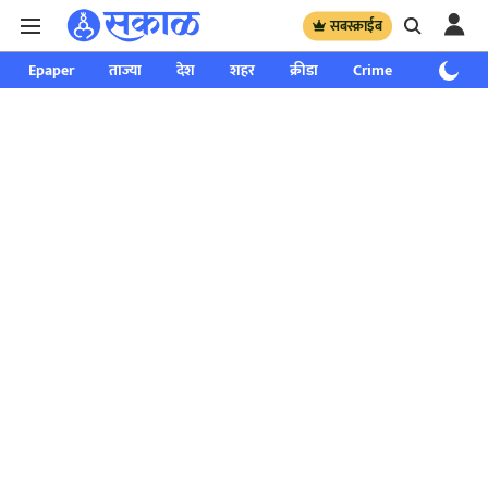
सबस्क्राईब
Epaper
ताज्या
देश
शहर
क्रीडा
Crime
साप्ताहिक