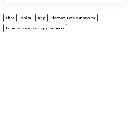
China
Medical
Drug
Pharmaceuticals MRP concerns
Indian pharmaceutical support to Zambia