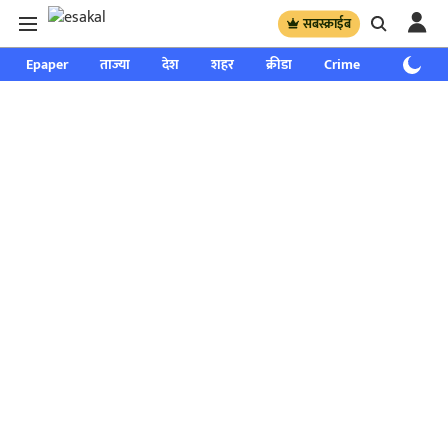
सबस्क्राईब
Epaper
ताज्या
देश
शहर
क्रीडा
Crime
साप्ताहिक