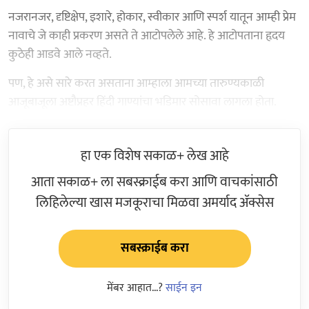
नजरानजर, दृष्टिक्षेप, इशारे, होकार, स्वीकार आणि स्पर्श यातून आम्ही प्रेम
नावाचे जे काही प्रकरण असते ते आटोपलेले आहे. हे आटोपताना हृदय
कुठेही आडवे आले नव्हते.
पण, हे असे सारे करत असताना आम्हाला आमच्या तारुण्यकाळी
आजूबाजूला अष्टौप्रहर हिंदी गाण्यांचा भडिमार सोसावा लागला होता.
हा एक विशेष सकाळ+ लेख आहे
आता सकाळ+ ला सबस्क्राईब करा आणि वाचकांसाठी
लिहिलेल्या खास मजकूराचा मिळवा अमर्याद ॲक्सेस
सबस्क्राईब करा
मेंबर आहात...?
साईन इन