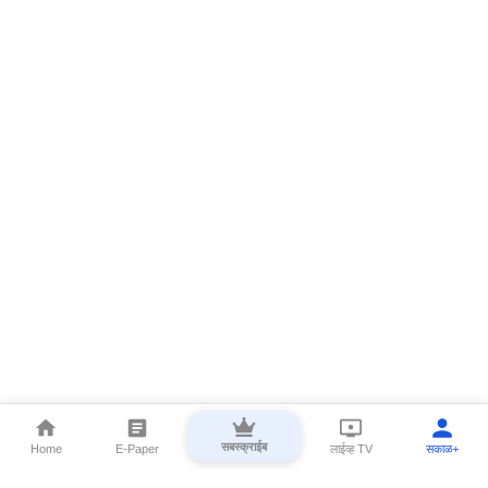
सबस्क्राईब
Home
E-Paper
लाईव्ह TV
सकाळ+