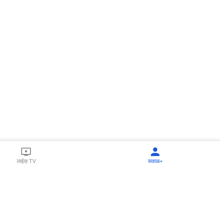
लाईव्ह TV
सकाळ+