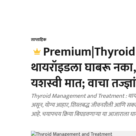
साप्ताहिक
Premium|Thyroid 
थायरॉइडला घाबरू नका, 
यशस्वी मात; वाचा तज्ज्ञ
Thyroid Management and Treatment : थायरॉइडची 
असून, योग्य आहार, शिस्तबद्ध जीवनशैली आणि सकार
आहे. चयापचय क्रिया बिघडवणाऱ्या या आजाराला घा