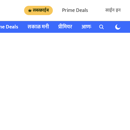
Prime Deals
साईन इन
सबस्क्राईब
me Deals
सकाळ मनी
प्रीमियर
आणखी
राशी भविष्य