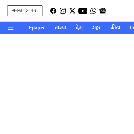
सबस्क्राईब करा
Epaper
ताज्या
देश
शहर
क्रीडा
C