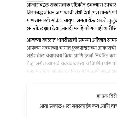
आजाराबद्दल सकारात्मक दृष्टिकोन ठेवल्यास उपचा
शिस्तबद्ध जीवन जगण्याची संधी देतो, असे मानले पाहि
माणसासारखे सक्रिय आयुष्य जगता येऊ शकते. कुटुंबा
शकतो. लक्षात ठेवा, आनंदी मन हे कोणत्याही शारीरिक
आजच्या काळात थायरॉइडची समस्या अतिशय सामान्य झाल
आपल्या गळ्याच्या भागात फुलपाखराच्या आकाराची एक
शरीरातील चयापचय क्रिया आणि ऊर्जा नियंत्रित करण्याचे
तेव्हा शरीराच्या सर्व अवयवांवर त्याचे विपरीत पर
माध्यमातून या आजारावर नियंत्रण मिळवणे सहज शक
हा एक विश
आता सकाळ+ ला सबस्क्राईब करा आणि वाचक