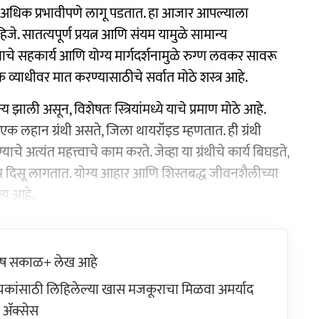
र अधिक प्रभावीपणे लागू पडतात. हा आजार आपल्याला
जे. सातत्यपूर्ण प्रयत्न आणि संयम यामुळे सामान्य
चे सहकार्य आणि योग्य मार्गदर्शनामुळे रुग्ण लवकर सावरू
 व्याधीवर मात करण्यासाठीचे सर्वात मोठे शस्त्र आहे.
ी असून, विशेषतः स्त्रियांमध्ये याचे प्रमाण मोठे आहे.
 लहान ग्रंथी असते, जिला थायरॉइड म्हणतात. ही ग्रंथी
 अत्यंत महत्त्वाचे काम करते. जेव्हा या ग्रंथीचे कार्य बिघडते,
िणाम दिसू लागतात. योग्य आहार आणि शिस्तबद्ध जीवनशैलीच्या
्य आहे.
ेष सकाळ+ लेख आहे
ांसाठी लिहिलेल्या खास मजकूराचा मिळवा अमर्याद
ॲक्सेस