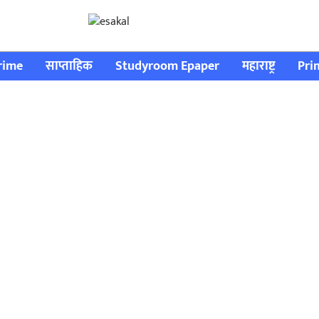
rime
साप्ताहिक
Studyroom Epaper
महाराष्ट्र
Pri