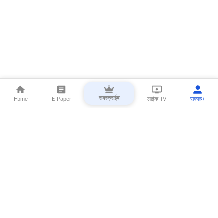
सबस्क्राईब
Home
E-Paper
लाईव्ह TV
सकाळ+
⌄
Marathi News