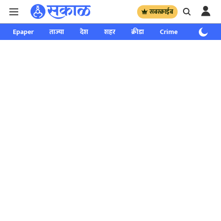
सबस्क्राईब
Epaper
ताज्या
देश
शहर
क्रीडा
Crime
साप्ताहिक