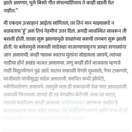
झाले असणार, भुले बिसरे गीत संपल्याशिवाय ते काही खाली येत
नाहीत.’’
मी एकदम उत्साहानं आईला सांगितलं, तर तिनं मान माझ्याकडे न
वळवताच ‘हुं’ असं तिचं नेहमीचं उत्तर दिलं. अगदी व्यवस्थित सावरून ती
बसली होती. शाळा सुरू झाल्यामुळे शाळांच्या बसची लगबग सुरू झाली
होती. या बसेसमुळे सकाळी साडेसहा वाजल्यापासूनच आम्हा सगळ्यांना
जाग असायची. काही पालक स्वतःच मुलांना सोडायला जायचे, त्यांच्या
गाडीचा हॉर्न अखंड वाजत असायचा. जणू काही हॉर्न वाजवला म्हणजे
गाडी विद्युतवेगानं पुढं जाते. यातच सकाळी येणारे दूधवाले, पेपर टाकणारे,
भाजीवाले यांचीसुद्धा वर्दळ असायची. क्वचित कधी झोमॅटो,
स्वीगीवालेपण असायचे. त्यामुळे मला ही सकाळची वेळ फार आवडायची.
सकाळी फिरायला जाणारे ही तर वेगळीच कॅटेगरी. मला तर वाटतं,
त्यातले काहीजण आम्ही आमच्या
आरोग्याबाबत
जागरूक आहोत हे
दाखवायलाच फक्त बाहेर पडतात. तर काहीजण चालणं आणि गप्पा दोन्ही
एकदम होईल म्हणून चालायला जाणारे असतात.