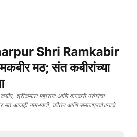
rpur Shri Ramkabir
मकबीर मठ; संत कबीरांच्या
ा
ीर, श्रीकमाल महाराज आणि वारकरी परंपरेचा
बीर मठ आजही नामभक्ती, कीर्तन आणि समाजप्रबोधनाचे