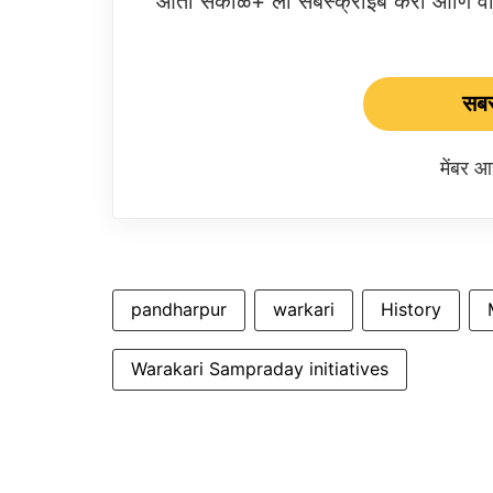
आता सकाळ+ ला सबस्क्राईब करा आणि वाचक
सबस
मेंबर 
pandharpur
warkari
History
Warakari Sampraday initiatives