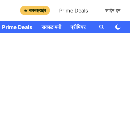
Prime Deals
सबस्क्राईब
साईन इन
Prime Deals
सकाळ मनी
प्रीमियर
आणखी
राशी भव