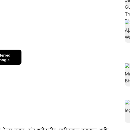
ferred
oogle