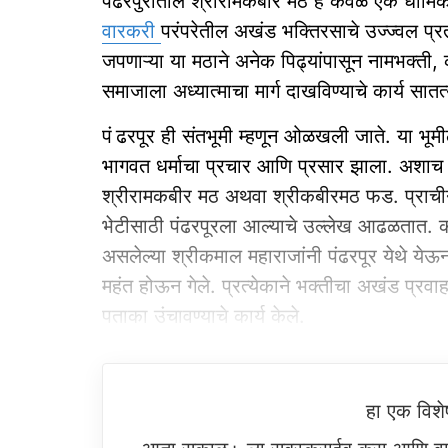
पंढरपुरातील श्रीरामकबीर मठ हे केवळ एक धार्मि
वारकरी
परंपरेतील अखंड भक्तिरसाचे उज्ज्वल प्र
जपणाऱ्या या मठाने अनेक पिढ्यांपासून नामभक्ती
समाजाला अध्यात्माचा मार्ग दाखविण्याचे कार्य सातत
पं ढरपूर ही संतभूमी म्हणून ओळखली जाते. या भूमीला
भागवत धर्माचा प्रचार आणि प्रसार झाला. अशाच पव
श्रीरामकबीर मठ अथवा श्रीकबीरमठ फड. प्राचीन ग्
भेटीसाठी पंढरपूरला आल्याचे उल्लेख आढळतात. कबीर 
असलेल्या श्रीकमाल महाराजांनी पंढरपूर येथे येऊन
महंत होऊन गेले. प्रत्येकाने भक्तीचा अखंड प्रवाह
पताका उंचावण्याचे कार्य केले.
हा एक विश