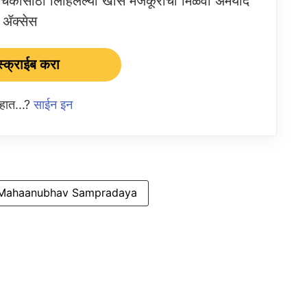
ांसाठी लिहिलेल्या खास मजकूराचा मिळवा अमर्याद
ॲक्सेस
्क्राईब करा
आहात...?
साईन इन
Mahaanubhav Sampradaya