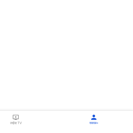
लाईव्ह TV
सकाळ+