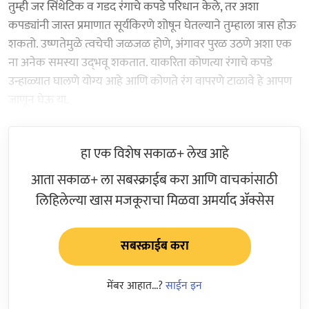
तुम्ही जर सिंथेटिक व गडद रंगाचे कपडे परिधान केले, तर अशा
कपड्यांनी जास्त प्रमाणात सूर्यकिरणे शोषून घेतल्याने तुम्हाला त्रास होऊ
शकतो. उष्णतेमुळे त्वचेची जळजळ होणे, अंगावर पुरळ उठणे अशा एक
ना अनेक समस्या उद्‍भवू शकतात. याकरिता कोणत्या रंगाचे कपडे
उन्हाळ्यात घालणे योग्य आहे आणि कोणते रंग वापरणे टाळावे हे आपण
जाणून घेऊ या.
हा एक विशेष सकाळ+ लेख आहे
आता सकाळ+ ला सबस्क्राईब करा आणि वाचकांसाठी
लिहिलेल्या खास मजकूराचा मिळवा अमर्याद ॲक्सेस
सबस्क्राईब करा
मेंबर आहात...?
साईन इन