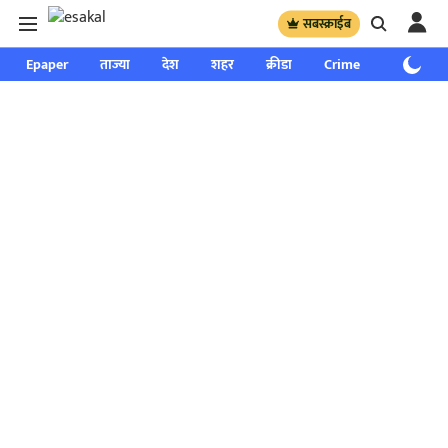
सबस्क्राईब
Epaper
ताज्या
देश
शहर
क्रीडा
Crime
साप्ताहिक