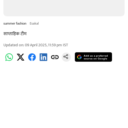
summer fashion
Esakal
साप्ताहिक टीम
Updated on
:
09 April 2025, 11:59 pm
IST
Add as a preferred
source on Google