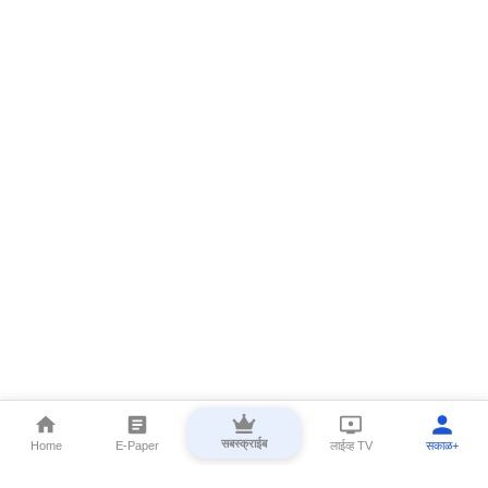
सबस्क्राईब
Home
E-Paper
लाईव्ह TV
सकाळ+