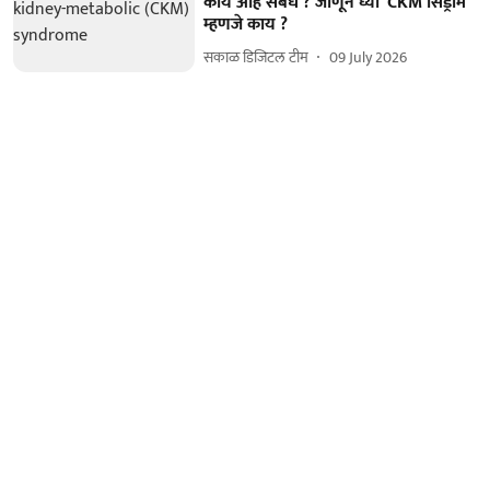
काय आहे संबंध ? जाणून घ्या 'CKM सिंड्रोम'
म्हणजे काय ?
सकाळ डिजिटल टीम
09 July 2026