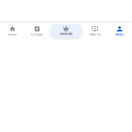
सबस्क्राईब
Home
E-Paper
लाईव्ह TV
सकाळ+
⌄
Marathi News
⌄
About Esakal
⌄
Digital Products