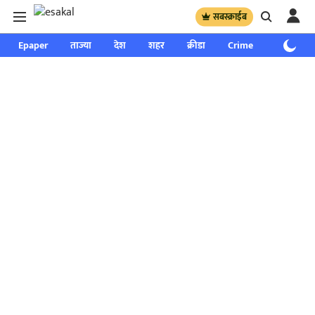
सबस्क्राईब
Epaper
ताज्या
देश
शहर
क्रीडा
Crime
साप्ताहिक