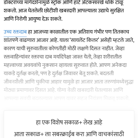
डॉक्टरांच्या मार्गदर्शनामुळे स्ट्रोक आणि हार्ट ॲटॅकसारखे धोके टाळू
शकतो. आज घेतलेली छोटीशी खबरदारी आपल्याला उद्याचे सुरक्षित
आणि निरोगी आयुष्य देऊ शकते.
उच्च रक्तदाब
हा आजच्या काळातील एक अतिशय गंभीर पण तितकाच
शांतपणे वाढणारा आजार आहे. याला ‘सायलेंट किलर’ असेही म्हटले जाते,
कारण याची सुरुवातीला कोणतीही मोठी लक्षणे दिसत नाहीत. जेव्हा
रक्तवाहिन्यांवर रक्ताचा दाब मर्यादेपेक्षा जास्त येतो, तेव्हा शरीरातील
महत्त्वाच्या अवयवांचे नुकसान व्हायला सुरुवात होते. आपण अनेकदा
याकडे दुर्लक्ष करतो, पण हे दुर्लक्ष जिवावर बेतू शकते. बदलती
जीवनशैली आणि चुकीचा आहार यामुळे हा आजार आता तरुणांमध्येसुद्धा
मोठ्या प्रमाणावर दिसत आहे. योग्य वेळी खबरदारी घेतल्यास आणि
आपल्या सवयी बदलल्यास आपण यावर सहज नियंत्रण मिळवू शकतो.
हा एक विशेष सकाळ+ लेख आहे
आता सकाळ+ ला सबस्क्राईब करा आणि वाचकांसाठी