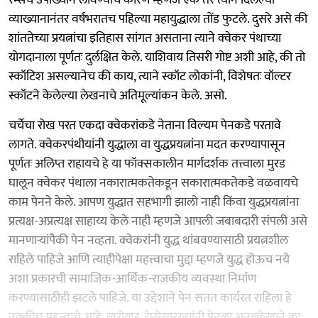
व्याख्यानानंतर वर्षभरातच पहिल्या महायुद्धाला तोंड फुटले. दुसरे असे की
शांततेच्या प्रयत्नांचा इतिहास सांगत असताना त्याने क्वेकर पंथाच्या
योगदानाला पूर्णतः दुर्लक्षित केले. याशिवाय तिसरी गोष्ट अशी आहे, की तो
स्कॉटिश असल्यानेच की काय, त्याने स्कॉट लोकांनी, विशेषतः वॉल्टर
स्कॉटने केलेल्या लेखनाचे अतिमूल्यांकन केले. असो.
चर्चेचा रोख परत एकदा क्वेकरांकडे नेताना विल्यम पेनकडे परतावे
लागते. क्वेकरपंथीयांनी युद्धाला वा युद्धप्रयत्नांना मदत करण्यापासून
पूर्णतः अलिप्त राहायचे हे या फॉक्सकालीन मार्गदर्शक तत्त्वाला मुरड
घालून क्वेकर पंथाला नकारात्मकतेकडून सकारात्मकतेकडे वळवायचे
काम पेनने केले. आपण युद्धात सहभागी झालो नाही किंवा युद्धप्रयत्नांना
प्रत्यक्ष-अप्रत्यक्ष साहाय्य केले नाही म्हणजे आपली जबाबदारी संपली असे
मानणाऱ्यांपैकी पेन नव्हता. क्वेकरांनी युद्ध थांबवण्यासाठी प्रयत्नशील
राहिले पाहिजे आणि त्याहीपेक्षा महत्त्वाचा मुद्दा म्हणजे युद्ध होऊच नये
अशा प्रकारची सामाजिक-आर्थिक-राजकीय व्यवस्था निर्माण
करण्यासाठीही झटले पाहिजे. या उद्देशाने पेन सतत कार्यरत राहिला हे
नक्कीच महत्त्वाचे आहे. खरोखर, रॅम्सेसारख्यांनी पेनला अनुल्लेखाने का