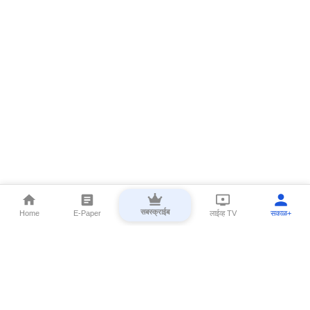
सबस्क्राईब
Home
E-Paper
लाईव्ह TV
सकाळ+