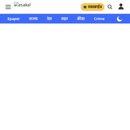
सबस्क्राईब
Epaper
ताज्या
देश
शहर
क्रीडा
Crime
साप्ताहिक