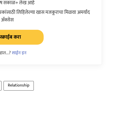
ेष सकाळ+ लेख आहे
ांसाठी लिहिलेल्या खास मजकूराचा मिळवा अमर्याद
ॲक्सेस
्क्राईब करा
हात...?
साईन इन
Relationship