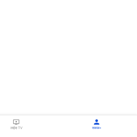
लाईव्ह TV
सकाळ+