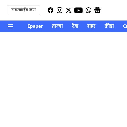
सबस्क्राईब करा
Epaper
ताज्या
देश
शहर
क्रीडा
C