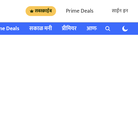
Prime Deals
साईन इन
सबस्क्राईब
me Deals
सकाळ मनी
प्रीमियर
आणखी
राशी भविष्य