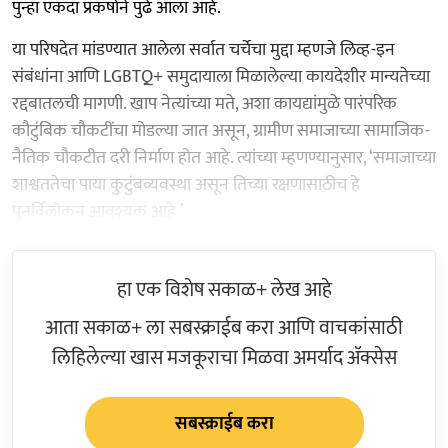
पुन्हा एकदा प्रकर्षाने पुढे आला आहे.
या परिषदेत मांडण्यात आलेला सर्वात चर्चेचा मुद्दा म्हणजे लिव्ह-इन
संबंधांना आणि LGBTQ+ समुदायाला मिळालेल्या कायदेशीर मान्यतेच्या
रद्दबातलची मागणी. खाप नेत्यांच्या मते, अशा कायद्यांमुळे पारंपरिक
कौटुंबिक चौकटींचा मोडल्या जात असून, ग्रामीण समाजाच्या सामाजिक-
नैतिक चौकटीत दरी निर्माण होत आहे. त्यांच्या म्हणण्यानुसार, ‘समाजाच्या
शाश्वततेचा पाया कुटुंबव्यवस्था असून तिच्या रक्षणासाठीच हे
पुनर्विलोकन आवश्यक आहे.’
हा एक विशेष सकाळ+ लेख आहे
आता सकाळ+ ला सबस्क्राईब करा आणि वाचकांसाठी
लिहिलेल्या खास मजकूराचा मिळवा अमर्याद ॲक्सेस
सबस्क्राईब करा