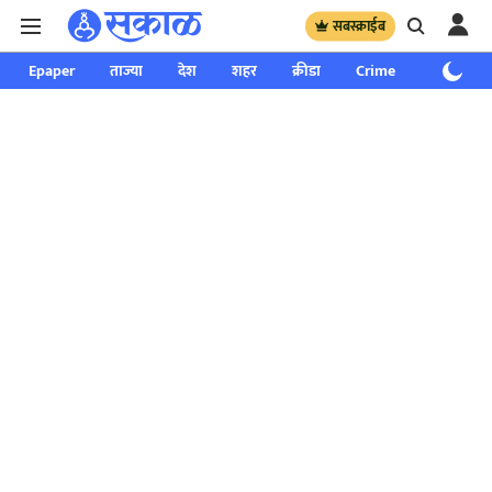
सबस्क्राईब
Epaper
ताज्या
देश
शहर
क्रीडा
Crime
साप्ताहिक