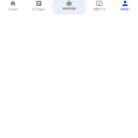
सबस्क्राईब
Home
E-Paper
लाईव्ह TV
सकाळ+
⌄
Marathi News
⌄
About Esakal
⌄
Digital Products
⌄
Sakal Programs
⌄
Print Products