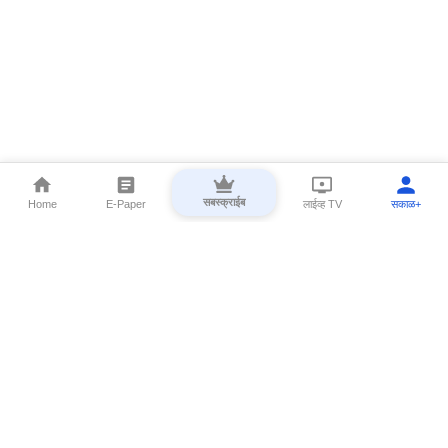
सबस्क्राईब
Home
E-Paper
लाईव्ह TV
सकाळ+
⌄
Marathi News
⌄
About Esakal