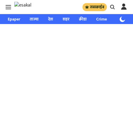
सबस्क्राईब
Epaper
ताज्या
देश
शहर
क्रीडा
Crime
साप्ताहिक