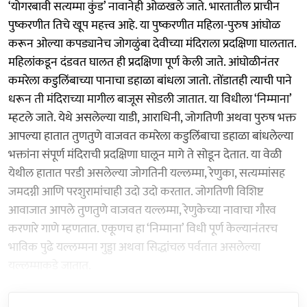
‘योगरबावी सत्यम्मा कुंड’ नावानेही ओळखले जाते. भारतातील प्राचीन
पुष्करणीत तिचे खूप महत्त्व आहे. या पुष्करणीत महिला-पुरुष आंघोळ
करून ओल्या कपड्यानेच जोगळुंबा देवीच्या मंदिराला प्रदक्षिणा घालतात.
महिलांकडून दंडवत घालत ही प्रदक्षिणा पूर्ण केली जाते. आंघोळीनंतर
कमरेला कडुलिंबाच्या पानाचा डहाळा बांधला जातो. तोंडातही त्याची पाने
धरून ती मंदिराच्या मागील बाजूस सोडली जातात. या विधीला ‘निम्माना’
म्हटले जाते. येथे असलेल्या याडी, आराधिनी, जोगतिणी अथवा पुरुष भक्त
आपल्या हातात तुणतुणे वाजवत कमरेला कडुलिंबाचा डहाळा बांधलेल्या
भक्तांना संपूर्ण मंदिराची प्रदक्षिणा घालून मागे ते सोडून देतात. या वेळी
येथील हातात परडी असलेल्या जोगतिनी यल्लम्मा, रेणुका, सत्यम्मांसह
जमदग्नी आणि परशुरामांचाही उदो उदो करतात. जोगतिणी विशिष्ट
आवाजात आपले तुणतुणे वाजवत यल्लम्मा, रेणुकेच्या नावाचा गौरव
करणारे गाणे म्हणतात. एकूणच हा ‘निम्माना’ विधी पूर्ण केल्यानंतरच
भाविक पुढे यल्लम्मना गुड्डा अथवा सिद्धांचल पर्वतात असलेल्या
यल्लम्माकडे जातात.