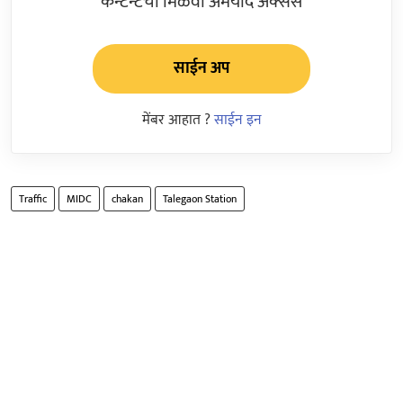
कन्टेन्टचा मिळवा अमर्याद ॲक्सेस
साईन अप
मेंबर आहात ?
साईन इन
Traffic
MIDC
chakan
Talegaon Station