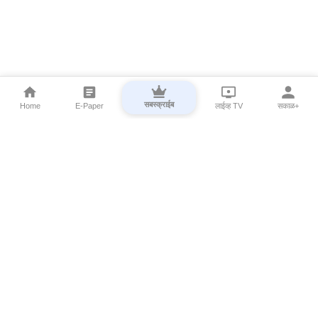
सबस्क्राईब
Home
E-Paper
लाईव्ह TV
सकाळ+
⌄
Marathi News
⌄
About Esakal