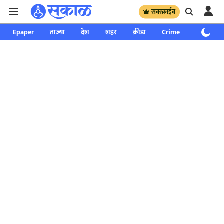
सबस्क्राईब
Epaper
ताज्या
देश
शहर
क्रीडा
Crime
साप्ताहिक