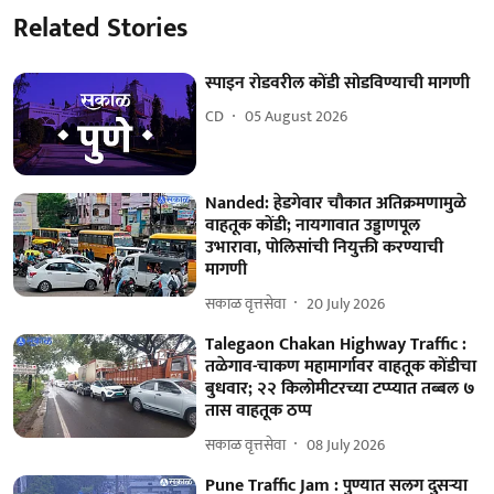
Related Stories
स्पाइन रोडवरील कोंडी सोडविण्याची मागणी
CD
05 August 2026
Nanded: हेडगेवार चौकात अतिक्रमणामुळे
वाहतूक कोंडी; नायगावात उड्डाणपूल
उभारावा, पोलिसांची नियुक्ती करण्याची
मागणी
सकाळ वृत्तसेवा
20 July 2026
Talegaon Chakan Highway Traffic :
तळेगाव-चाकण महामार्गावर वाहतूक कोंडीचा
बुधवार; २२ किलोमीटरच्या टप्प्यात तब्बल ७
तास वाहतूक ठप्प
सकाळ वृत्तसेवा
08 July 2026
Pune Traffic Jam : पुण्यात सलग दुसऱ्या