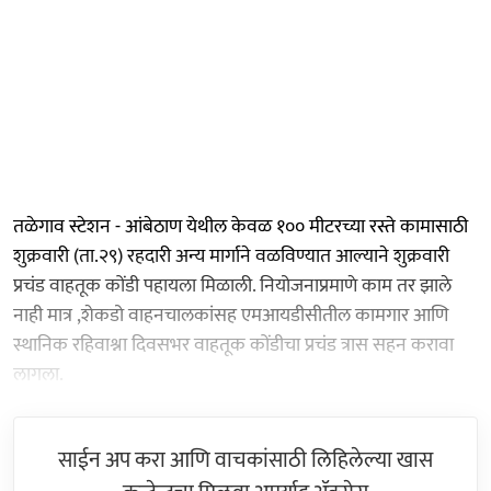
तळेगाव स्टेशन - आंबेठाण येथील केवळ १०० मीटरच्या रस्ते कामासाठी
शुक्रवारी (ता.२९) रहदारी अन्य मार्गाने वळविण्यात आल्याने शुक्रवारी
प्रचंड वाहतूक कोंडी पहायला मिळाली. नियोजनाप्रमाणे काम तर झाले
नाही मात्र ,शेकडो वाहनचालकांसह एमआयडीसीतील कामगार आणि
स्थानिक रहिवाश्ना दिवसभर वाहतूक कोंडीचा प्रचंड त्रास सहन करावा
लागला.
साईन अप करा आणि वाचकांसाठी लिहिलेल्या खास