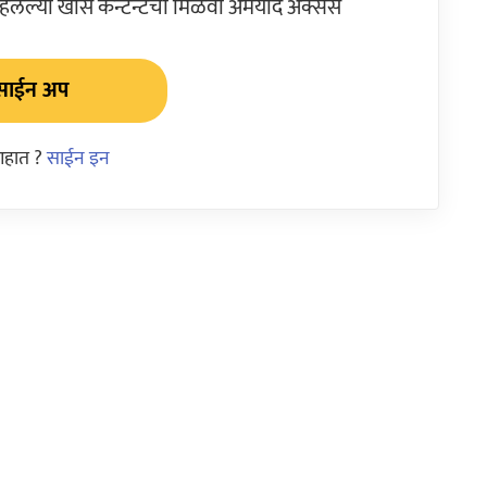
ेल्या खास कन्टेन्टचा मिळवा अमर्याद ॲक्सेस
साईन अप
आहात ?
साईन इन