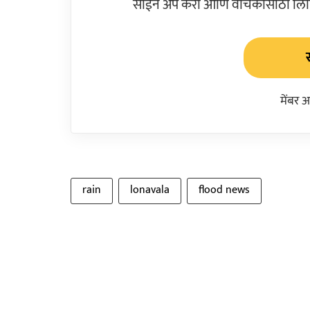
साईन अप करा आणि वाचकांसाठी लिहिल
मेंबर 
rain
lonavala
flood news