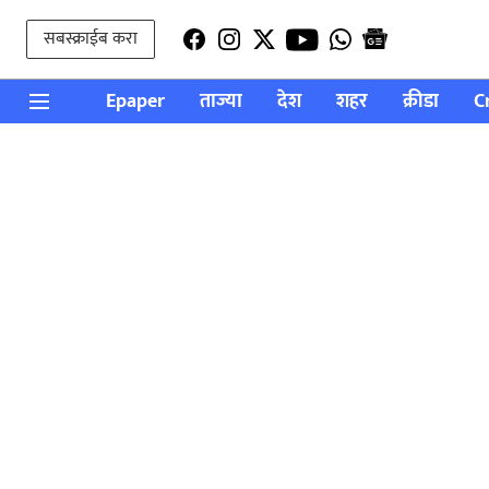
सबस्क्राईब करा
Epaper
ताज्या
देश
शहर
क्रीडा
C