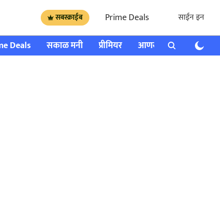
Prime Deals
साईन इन
सबस्क्राईब
me Deals
सकाळ मनी
प्रीमियर
आणखी
राशी भविष्य