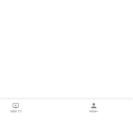
लाईव्ह TV
सकाळ+