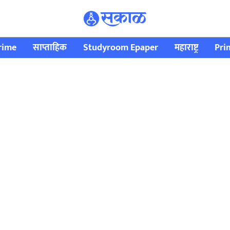
rime
साप्ताहिक
Studyroom Epaper
महाराष्ट्र
Pri