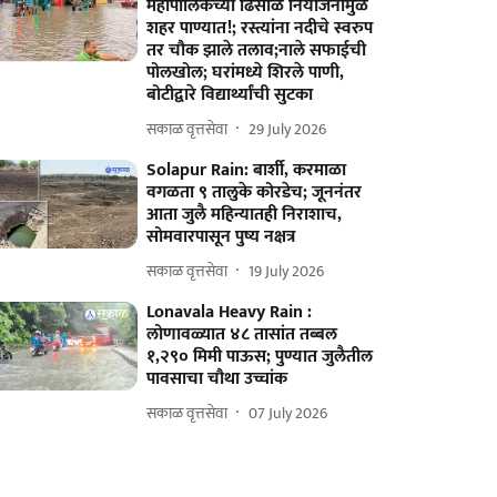
महापालिकेच्या ढिसाळ नियोजनामुळे
शहर पाण्यात!; रस्त्यांना नदीचे स्वरुप
तर चौक झाले तलाव;नाले सफाईची
पोलखोल; घरांमध्ये शिरले पाणी,
बोटीद्वारे विद्यार्थ्यांची सुटका
सकाळ वृत्तसेवा
29 July 2026
Solapur Rain: बार्शी, करमाळा
वगळता ९ तालुके कोरडेच; जूननंतर
आता जुलै महिन्यातही निराशाच,
सोमवारपासून पुष्य नक्षत्र
सकाळ वृत्तसेवा
19 July 2026
Lonavala Heavy Rain :
लोणावळ्यात ४८ तासांत तब्बल
१,२९० मिमी पाऊस; पुण्यात जुलैतील
पावसाचा चौथा उच्चांक
सकाळ वृत्तसेवा
07 July 2026