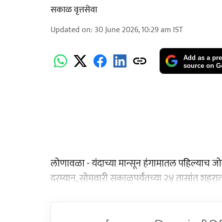
सकाळ वृत्तसेवा
Updated on
:
30 June 2026, 10:29 am
IST
Add as a pre
source on G
लोणावळा - यंदाच्या मान्सून हंगामातल पहिल्याच 
दरम्यान, सोमवारी सकाळपर्यंतच्या २४ तासांत शहर