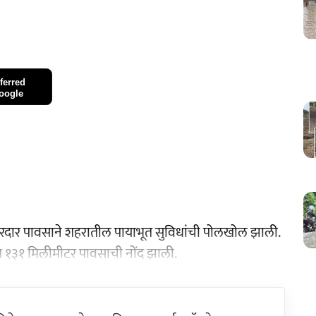
ferred
oogle
जोरदार पावसाने शहरातील पायाभूत सुविधांची पोलखोल झाली.
ात १३१ मिलीमीटर पावसाची नोंद झाली.