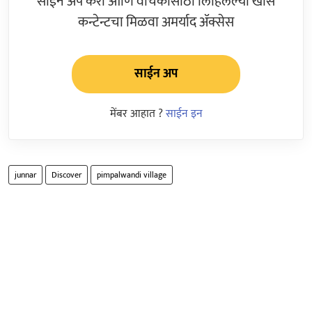
साईन अप करा आणि वाचकांसाठी लिहिलेल्या खास
कन्टेन्टचा मिळवा अमर्याद ॲक्सेस
साईन अप
मेंबर आहात ?
साईन इन
junnar
Discover
pimpalwandi village