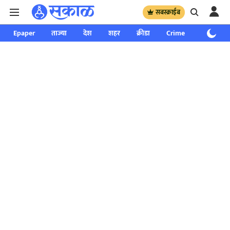
सबस्क्राईब
Epaper
ताज्या
देश
शहर
क्रीडा
Crime
साप्ताहिक