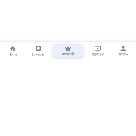
सबस्क्राईब
Home
E-Paper
लाईव्ह TV
सकाळ+
⌄
Marathi News
⌄
About Esakal