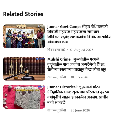
Related Stories
Junnar Govt Camp: ओझर येथे छत्रपती
शिवाजी महाराज महाराजस्व समाधान
शिबिरात १६४१ लाभार्थ्यांना विविध शासकीय
योजनांचा लाभ
मिननाथ पानसरे
01 August 2026
Mulshi Crime : मुळशीतील मरगळे
कुटुंबातील पाच जणांना जन्मठेपेची शिक्षा;
शेतीच्या रस्त्याच्या वादातून केला होता खून
सकाळ वृत्तसेवा
18 July 2026
Junnar Historical: जुन्नरमध्ये मोठा
ऐतिहासिक शोध; सुसरबाग परिसरात २२००
वर्षांपूर्वीचे सातवाहनकालीन अवशेष, प्राचीन
मणी सापडले
सकाळ वृत्तसेवा
25 June 2026