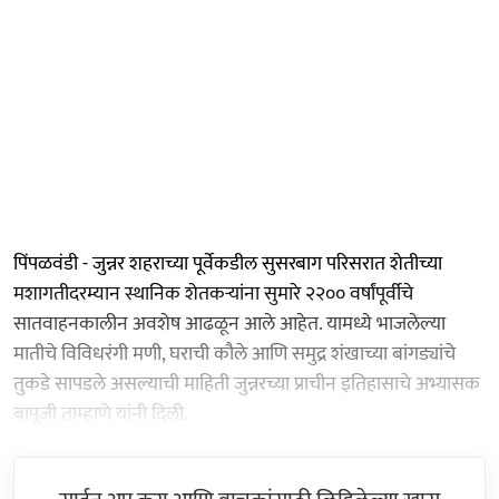
पिंपळवंडी - जुन्नर शहराच्या पूर्वेकडील सुसरबाग परिसरात शेतीच्या
मशागतीदरम्यान स्थानिक शेतकऱ्यांना सुमारे २२०० वर्षांपूर्वीचे
सातवाहनकालीन अवशेष आढळून आले आहेत. यामध्ये भाजलेल्या
मातीचे विविधरंगी मणी, घराची कौले आणि समुद्र शंखाच्या बांगड्यांचे
तुकडे सापडले असल्याची माहिती जुन्नरच्या प्राचीन इतिहासाचे अभ्यासक
बापूजी ताम्हाणे यांनी दिली.