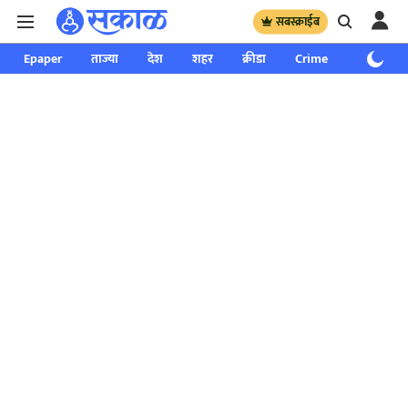
सबस्क्राईब
Epaper
ताज्या
देश
शहर
क्रीडा
Crime
साप्ताहिक