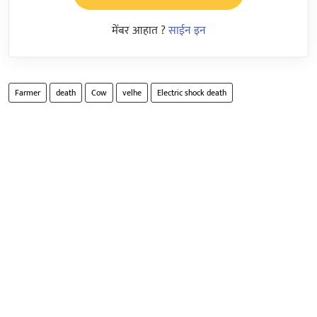
मेंबर आहात ?
साईन इन
Farmer
death
Cow
velhe
Electric shock death