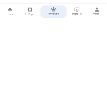
सबस्क्राईब
Home
E-Paper
लाईव्ह TV
सकाळ+
⌄
Marathi News
⌄
About Esakal
⌄
Digital Products
⌄
Sakal Programs