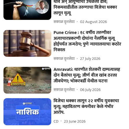
धाव अन् आयुष्याचा उधळला डाव;
निकमवाडीतील तरुणाचा विजेचा धक्का
लागून मृत्यू
सकाळ वृत्तसेवा
02 August 2026
Pune Crime : १८ वर्षीय तरुणीवर
अत्याचारप्रकरणी दोघांना नैसर्गिक मृत्यू
होईपर्यंत जन्मठेप; पुणे न्यायालयाचा कठोर
निकाल
सकाळ वृत्तसेवा
27 July 2026
Amravati: धारणीत शेतकरी दाम्पत्यासह
दोन बैलांचा मृत्यू; जीर्ण वीज खांब ठरला
जीवघेणा; भोकरबर्डी येथील घटना
सकाळ वृत्तसेवा
06 July 2026
विजेचा धक्का लागून २२ वर्षीय युवकाचा
मृत्यू; महावितरण कंपनीवर केले गंभीर
आरोप.
CD
23 June 2026