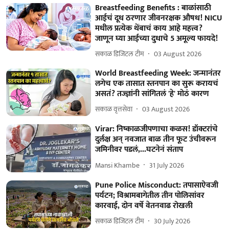
Breastfeeding Benefits : बाळांसाठी
आईचं दूध ठरणार जीवनरक्षक औषध! NICU
मधील प्रत्येक थेंबाचं काय आहे महत्त्व?
जाणून घ्या आईच्या दुधाचे 5 अमूल्य फायदे!
सकाळ डिजिटल टीम
03 August 2026
World Breastfeeding Week: जन्मानंतर
लगेच एक तासात स्तनपान का सुरू करायचं
असतं? तज्ज्ञांनी सांगितलं 'हे' मोठं कारण
सकाळ वृत्तसेवा
03 August 2026
Virar: निष्काळजीपणाचा कळस! डॉक्टरांचे
दुर्लक्ष अन् नवजात बाळ तीन फूट उंचीवरून
जमिनीवर पडलं,...घटनेनं संताप
Mansi Khambe
31 July 2026
Pune Police Misconduct: तपासाऐवजी
पर्यटन; विश्रामबागेतील तीन पोलिसांवर
कारवाई, दोन वर्षे वेतनवाढ रोखली
सकाळ डिजिटल टीम
30 July 2026