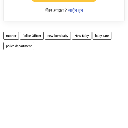
मेंबर आहात ?
साईन इन
mother
Police Officer
new born baby
New Baby
baby care
police department