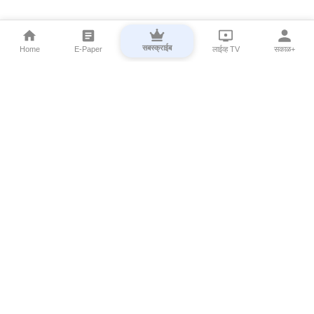
सबस्क्राईब
Home
E-Paper
लाईव्ह TV
सकाळ+
⌄
Marathi News
⌄
About Esakal
⌄
Digital Products
⌄
Sakal Programs