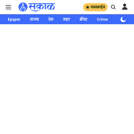
सबस्क्राईब
Epaper
ताज्या
देश
शहर
क्रीडा
Crime
साप्ताहिक