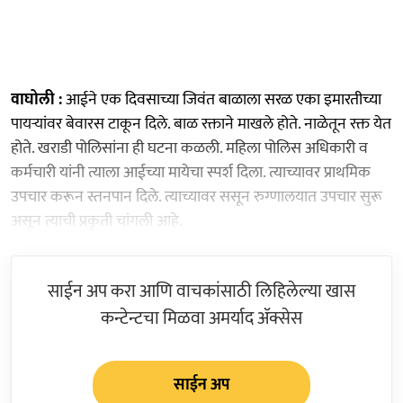
वाघोली :
आईने एक दिवसाच्या जिवंत बाळाला सरळ एका इमारतीच्या
पायऱ्यांवर बेवारस टाकून दिले. बाळ रक्ताने माखले होते. नाळेतून रक्त येत
होते. खराडी पोलिसांना ही घटना कळली. महिला पोलिस अधिकारी व
कर्मचारी यांनी त्याला आईच्या मायेचा स्पर्श दिला. त्याच्यावर प्राथमिक
उपचार करून स्तनपान दिले. त्याच्यावर ससून रुग्णालयात उपचार सुरू
असून त्याची प्रकृती चांगली आहे.
साईन अप करा आणि वाचकांसाठी लिहिलेल्या खास
कन्टेन्टचा मिळवा अमर्याद ॲक्सेस
साईन अप