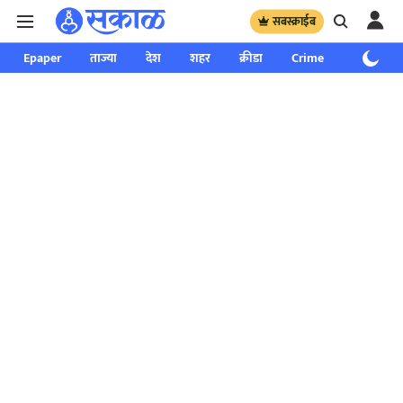
सबस्क्राईब
Epaper
ताज्या
देश
शहर
क्रीडा
Crime
साप्ताहिक