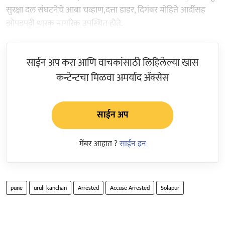
सुरक्षा दल संघटनेचे आबा चव्हाण,दत्ता डाडर, दिगंबर मोहिते आदींसह
झोपडपट्टी धारक नागरिक उपस्थित होते.
साईन अप करा आणि वाचकांसाठी लिहिलेल्या खास
कन्टेन्टचा मिळवा अमर्याद ॲक्सेस
साईन अप
मेंबर आहात ?
साईन इन
pune
uruli kanchan
Arrested
Accuse Arrested
Solapur