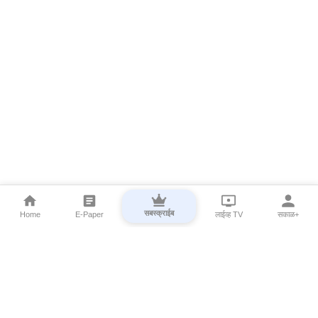
सबस्क्राईब
Home
E-Paper
लाईव्ह TV
सकाळ+