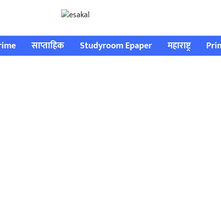
rime
साप्ताहिक
Studyroom Epaper
महाराष्ट्र
Pri