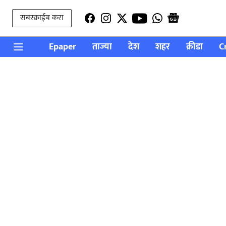
सबस्क्राईब करा
Epaper
ताज्या
देश
शहर
क्रीडा
C