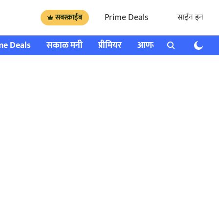
Prime Deals
साईन इन
सबस्क्राईब
me Deals
सकाळ मनी
प्रीमियर
आणखी
राशी भविष्य