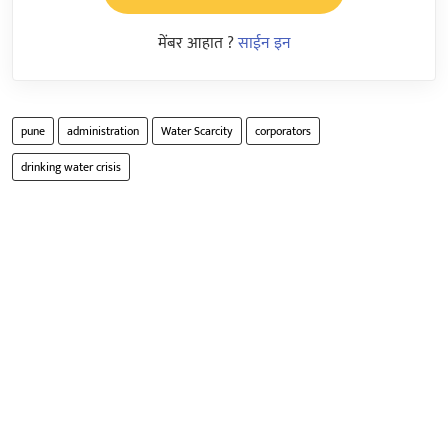
मेंबर आहात ?
साईन इन
pune
administration
Water Scarcity
corporators
drinking water crisis