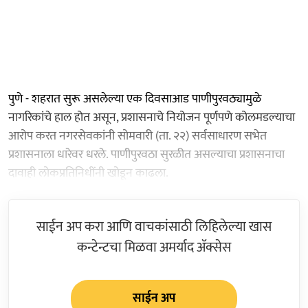
पुणे - शहरात सुरू असलेल्या एक दिवसाआड पाणीपुरवठ्यामुळे
नागरिकांचे हाल होत असून, प्रशासनाचे नियोजन पूर्णपणे कोलमडल्याचा
आरोप करत नगरसेवकांनी सोमवारी (ता. २२) सर्वसाधारण सभेत
प्रशासनाला धारेवर धरले. पाणीपुरवठा सुरळीत असल्याचा प्रशासनाचा
दावाही लोकप्रतिनिधींनी खोडून काढला.
साईन अप करा आणि वाचकांसाठी लिहिलेल्या खास
कन्टेन्टचा मिळवा अमर्याद ॲक्सेस
साईन अप