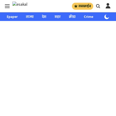
सबस्क्राईब
Epaper
ताज्या
देश
शहर
क्रीडा
Crime
साप्ताहिक