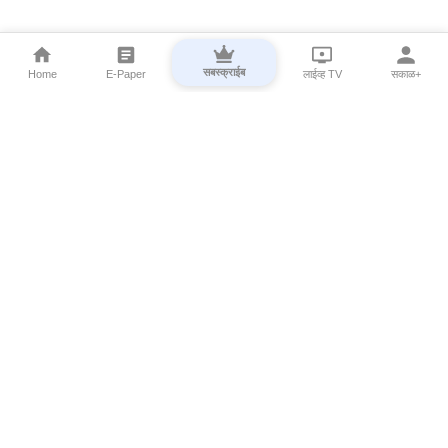
सबस्क्राईब
Home
E-Paper
लाईव्ह TV
सकाळ+
⌄
Marathi News
⌄
About Esakal
⌄
Digital Products
⌄
Sakal Programs