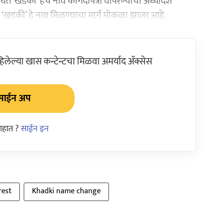
दखल घेत ‘खडकी’ हेच नाव कागदोपत्री वापरण्याचा अध्यादेश
ला ‘खडकी’ हे नाव मिळण्याचा मार्ग मोकळा झाला आहे.
ेल्या खास कन्टेन्टचा मिळवा अमर्याद ॲक्सेस
साईन अप
आहात ?
साईन इन
rest
Khadki name change