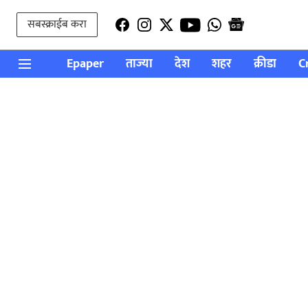
सबस्क्राईब करा
Epaper
ताज्या
देश
शहर
क्रीडा
C