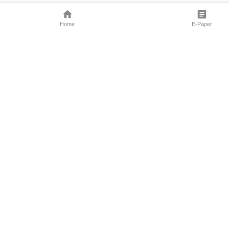
Home
E-Paper
Follow Us
Marathi News
Maharashtra N
Entertainment 
Sports News