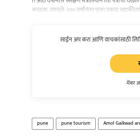
ते आठ वर्षांनंतर संरक्षण मंत्रालयाने त्या पत्राची 
काढला. त्यामुळे २०० वर्षांनंतर पुन्हा एकदा खडकी
साईन अप करा आणि वाचकांसाठी लिहिल
मेंबर 
pune
pune tourism
Amol Gaikwad ar