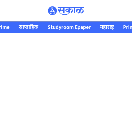
rime
साप्ताहिक
Studyroom Epaper
महाराष्ट्र
Pri