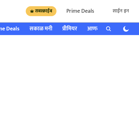
Prime Deals
साईन इन
सबस्क्राईब
me Deals
सकाळ मनी
प्रीमियर
आणखी
राशी भविष्य