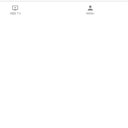
लाईव्ह TV
सकाळ+
l Programs
Print Products
Sakal Saptahik
hka
Family Doctor
 Crowdfunding
Sakal Publications