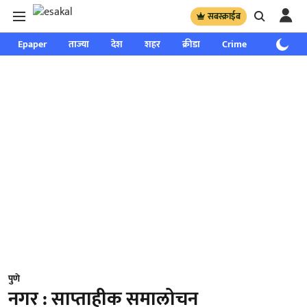
सबस्क्राईब
Epaper
ताज्या
देश
शहर
क्रीडा
Crime
साप्ताहिक
पुणे
नगर : साप्ताहीक समालोचन