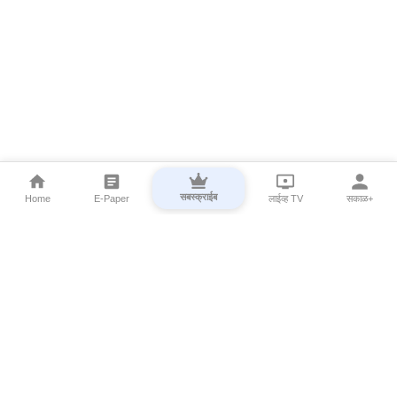
सबस्क्राईब
Home
E-Paper
लाईव्ह TV
सकाळ+
⌄
Marathi News