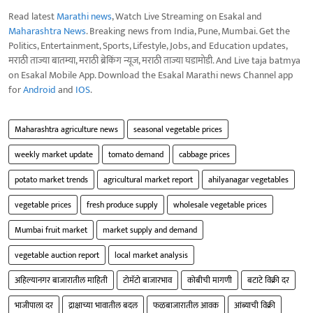
Read latest
Marathi news
, Watch Live Streaming on Esakal and
Maharashtra News
. Breaking news from India, Pune, Mumbai. Get the
Politics, Entertainment, Sports, Lifestyle, Jobs, and Education updates,
मराठी ताज्या बातम्या, मराठी ब्रेकिंग न्यूज, मराठी ताज्या घडामोडी. And Live taja batmya
on Esakal Mobile App. Download the Esakal Marathi news Channel app
for
Android
and
IOS
.
Maharashtra agriculture news
seasonal vegetable prices
weekly market update
tomato demand
cabbage prices
potato market trends
agricultural market report
ahilyanagar vegetables
vegetable prices
fresh produce supply
wholesale vegetable prices
Mumbai fruit market
market supply and demand
vegetable auction report
local market analysis
अहिल्यानगर बाजारातील माहिती
टोमॅटो बाजारभाव
कोबीची मागणी
बटाटे विक्री दर
भाजीपाला दर
द्राक्षाच्या भावातील बदल
फळबाजारातील आवक
आंब्याची विक्री