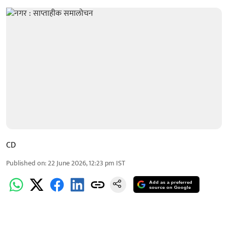
CD
Published on
:
22 June 2026, 12:23 pm
IST
Add as a preferred
source on Google