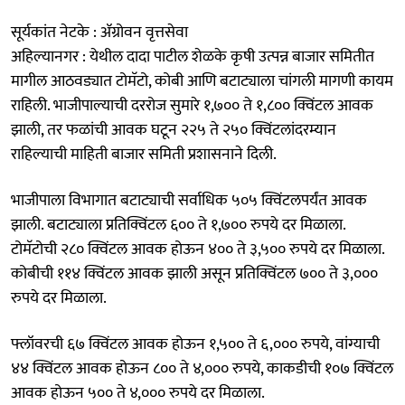
सूर्यकांत नेटके : ॲग्रोवन वृत्तसेवा
अहिल्यानगर : येथील दादा पाटील शेळके कृषी उत्पन्न बाजार समितीत
मागील आठवड्यात टोमॅटो, कोबी आणि बटाट्याला चांगली मागणी कायम
राहिली. भाजीपाल्याची दररोज सुमारे १,७०० ते १,८०० क्विंटल आवक
झाली, तर फळांची आवक घटून २२५ ते २५० क्विंटलांदरम्यान
राहिल्याची माहिती बाजार समिती प्रशासनाने दिली.
भाजीपाला विभागात बटाट्याची सर्वाधिक ५०५ क्विंटलपर्यंत आवक
झाली. बटाट्याला प्रतिक्विंटल ६०० ते १,७०० रुपये दर मिळाला.
टोमॅटोची २८० क्विंटल आवक होऊन ४०० ते ३,५०० रुपये दर मिळाला.
कोबीची ११४ क्विंटल आवक झाली असून प्रतिक्विंटल ७०० ते ३,०००
रुपये दर मिळाला.
फ्लॉवरची ६७ क्विंटल आवक होऊन १,५०० ते ६,००० रुपये, वांग्याची
४४ क्विंटल आवक होऊन ८०० ते ४,००० रुपये, काकडीची १०७ क्विंटल
आवक होऊन ५०० ते ४,००० रुपये दर मिळाला.