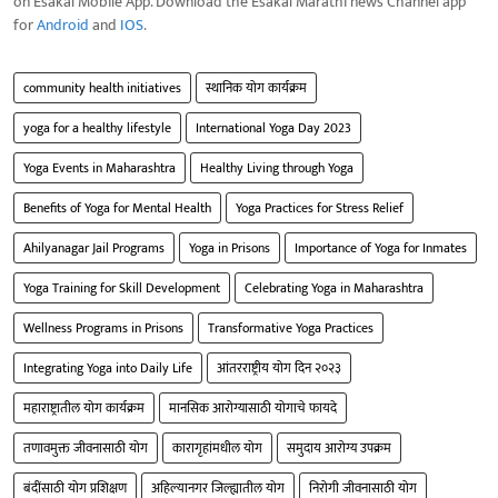
on Esakal Mobile App. Download the Esakal Marathi news Channel app
for
Android
and
IOS
.
community health initiatives
स्थानिक योग कार्यक्रम
yoga for a healthy lifestyle
International Yoga Day 2023
Yoga Events in Maharashtra
Healthy Living through Yoga
Benefits of Yoga for Mental Health
Yoga Practices for Stress Relief
Ahilyanagar Jail Programs
Yoga in Prisons
Importance of Yoga for Inmates
Yoga Training for Skill Development
Celebrating Yoga in Maharashtra
Wellness Programs in Prisons
Transformative Yoga Practices
Integrating Yoga into Daily Life
आंतरराष्ट्रीय योग दिन २०२३
महाराष्ट्रातील योग कार्यक्रम
मानसिक आरोग्यासाठी योगाचे फायदे
तणावमुक्त जीवनासाठी योग
कारागृहांमधील योग
समुदाय आरोग्य उपक्रम
बंदींसाठी योग प्रशिक्षण
अहिल्यानगर जिल्ह्यातील योग
निरोगी जीवनासाठी योग