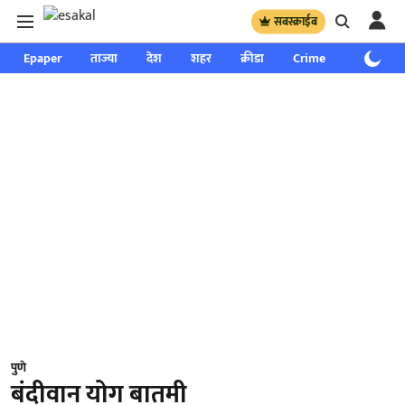
सबस्क्राईब
Epaper
ताज्या
देश
शहर
क्रीडा
Crime
साप्ताहिक
पुणे
बंदीवान योग बातमी