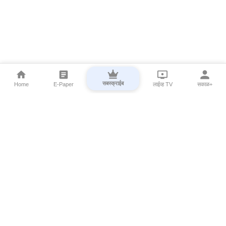
सबस्क्राईब
Home
E-Paper
लाईव्ह TV
सकाळ+
⌄
Marathi News
⌄
About Esakal