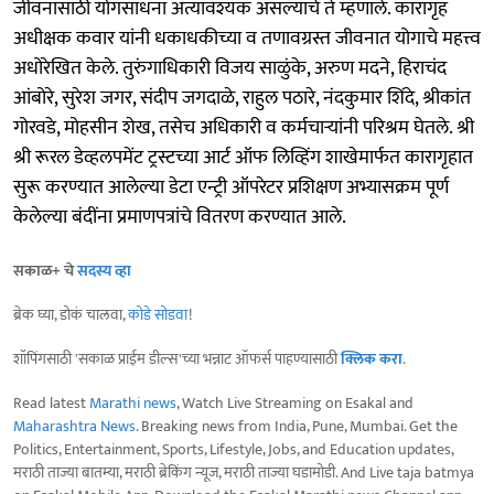
जीवनासाठी योगसाधना अत्यावश्यक असल्याचे ते म्हणाले. कारागृह
अधीक्षक कवार यांनी धकाधकीच्या व तणावग्रस्त जीवनात योगाचे महत्त्व
अधोरेखित केले. तुरुंगाधिकारी विजय साळुंके, अरुण मदने, हिराचंद
आंबोरे, सुरेश जगर, संदीप जगदाळे, राहुल पठारे, नंदकुमार शिंदे, श्रीकांत
गोरवडे, मोहसीन शेख, तसेच अधिकारी व कर्मचाऱ्यांनी परिश्रम घेतले. श्री
श्री रूरल डेव्हलपमेंट ट्रस्टच्या आर्ट ऑफ लिव्हिंग शाखेमार्फत कारागृहात
सुरू करण्यात आलेल्या डेटा एन्ट्री ऑपरेटर प्रशिक्षण अभ्यासक्रम पूर्ण
केलेल्या बंदींना प्रमाणपत्रांचे वितरण करण्यात आले.
सकाळ+ चे
सदस्य व्हा
ब्रेक घ्या, डोकं चालवा,
कोडे सोडवा
!
शॉपिंगसाठी 'सकाळ प्राईम डील्स'च्या भन्नाट ऑफर्स पाहण्यासाठी
क्लिक करा
.
Read latest
Marathi news
, Watch Live Streaming on Esakal and
Maharashtra News
. Breaking news from India, Pune, Mumbai. Get the
Politics, Entertainment, Sports, Lifestyle, Jobs, and Education updates,
मराठी ताज्या बातम्या, मराठी ब्रेकिंग न्यूज, मराठी ताज्या घडामोडी. And Live taja batmya