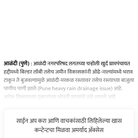
आळंदी (पुणे)
: आळंदी नगरपरिषद लगतच्या चऱ्होली खुर्द ग्रामपंचायत
हद्दीमध्ये बिल्डर लॉबी तसेच जमीन विकासकांनी ओढे-नाल्यांमध्ये भराव
टाकून ते बुजवल्यामुळे आळंदी-मरकळ रस्त्यावर तसेच रस्त्याच्या बाजूला
पाणीच पाणी झाले (Pune heavy rain drainage issue) आहे.
अनेक ठिकाणच्या दुकानांच्या भोवती पाण्याचे तळे साचले आहे.
साईन अप करा आणि वाचकांसाठी लिहिलेल्या खास
कन्टेन्टचा मिळवा अमर्याद ॲक्सेस