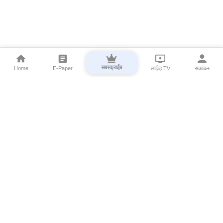
सबस्क्राईब
Home
E-Paper
लाईव्ह TV
सकाळ+
⌄
Marathi News
⌄
About Esakal
⌄
Digital Products