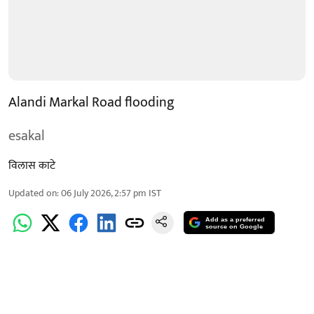
Alandi Markal Road flooding
esakal
विलास काटे
Updated on
:
06 July 2026, 2:57 pm
IST
Add as a preferred
source on Google