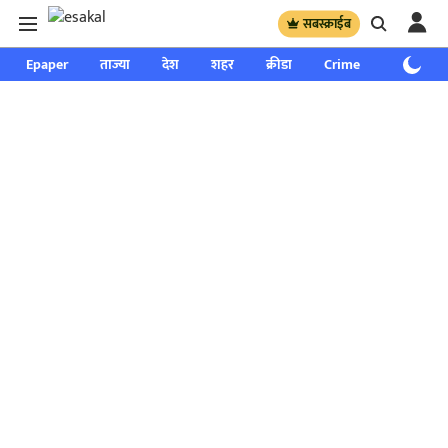
सबस्क्राईब
Epaper
ताज्या
देश
शहर
क्रीडा
Crime
साप्ताहिक