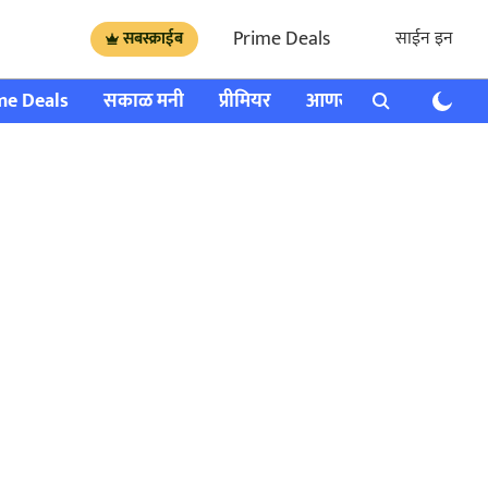
Prime Deals
साईन इन
सबस्क्राईब
me Deals
सकाळ मनी
प्रीमियर
आणखी
राशी भविष्य