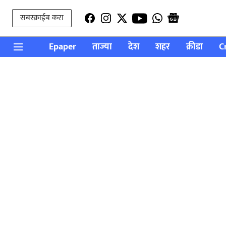
सबस्क्राईब करा
Epaper
ताज्या
देश
शहर
क्रीडा
C