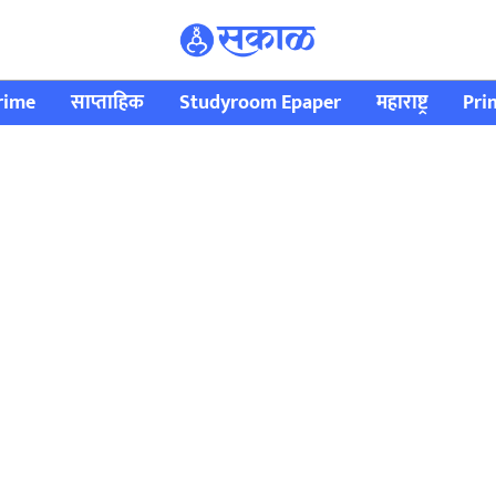
rime
साप्ताहिक
Studyroom Epaper
महाराष्ट्र
Pri