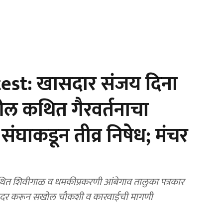
st: खासदार संजय दिना
वरील कथित गैरवर्तनाचा
संघाकडून तीव्र निषेध; मंचर
कथित शिवीगाळ व धमकीप्रकरणी आंबेगाव तालुका पत्रकार
ेदन सादर करून सखोल चौकशी व कारवाईची मागणी