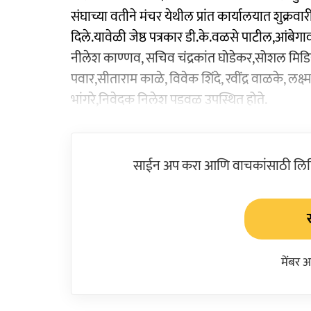
संघाच्या वतीने मंचर येथील प्रांत कार्यालयात शुक्र
दिले.यावेळी जेष्ठ पत्रकार डी.के.वळसे पाटील,आंबेगाव
नीलेश काण्णव, सचिव चंद्रकांत घोडेकर,सोशल मिड
पवार,सीताराम काळे, विवेक शिंदे, रवींद्र वाळके, लक
भांगरे,निवेदक निलेश पडवळ उपस्थित होते.
साईन अप करा आणि वाचकांसाठी लिहिल
मेंबर 