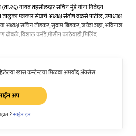
वारी (ता.२६) नायब तहसीलदार सचिन मुंडे यांना निवेदन
 तालुका पत्रकार संघाचे अध्यक्ष संतोष वळसे पाटील, उपाध्यक्ष
िया अध्यक्ष सचिन तोडकर, सुदाम बिडकर, जयेश शहा, अविनाश
्ष्मण ढोबळे, विशाल करंडे,मोसीन काठेवाडी,मिलिंद
ेल्या खास कन्टेन्टचा मिळवा अमर्याद ॲक्सेस
साईन अप
आहात ?
साईन इन