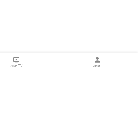
लाईव्ह TV
सकाळ+