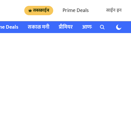
Prime Deals
साईन इन
सबस्क्राईब
me Deals
सकाळ मनी
प्रीमियर
आणखी
राशी भविष्य