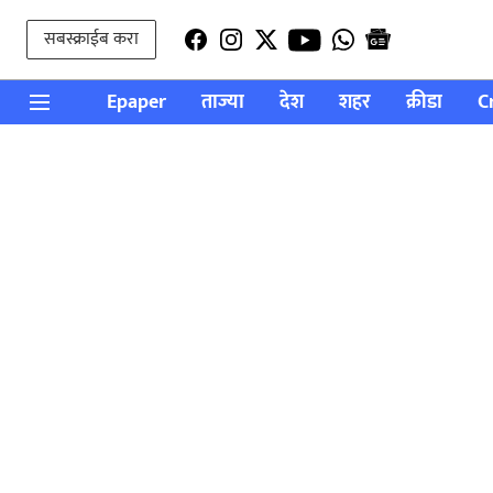
सबस्क्राईब करा
Epaper
ताज्या
देश
शहर
क्रीडा
C