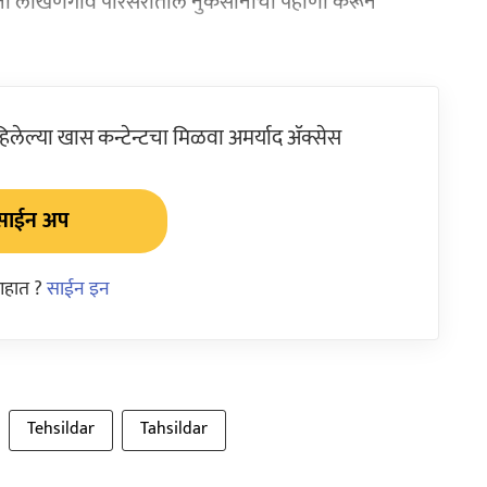
ंनी लाखणगाव परिसरातील नुकसानीची पहाणी करून
ेल्या खास कन्टेन्टचा मिळवा अमर्याद ॲक्सेस
साईन अप
आहात ?
साईन इन
Tehsildar
Tahsildar