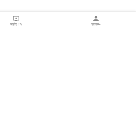
लाईव्ह TV
सकाळ+
l Programs
Print Products
Sakal Saptahik
hka
Family Doctor