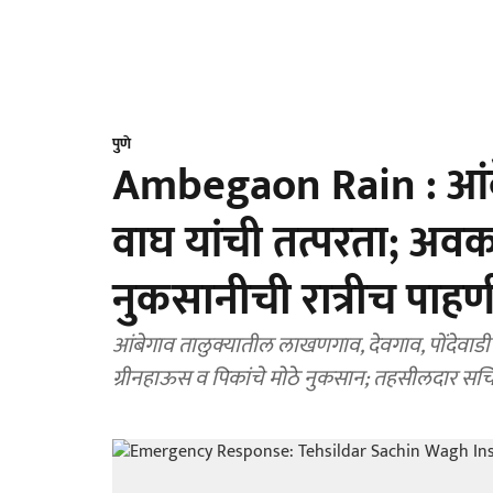
पुणे
Ambegaon Rain : आं
वाघ यांची तत्परता; अ
नुकसानीची रात्रीच पाहण
आंबेगाव तालुक्यातील लाखणगाव, देवगाव, पोंदेवाडी 
ग्रीनहाऊस व पिकांचे मोठे नुकसान; तहसीलदार सचिन 