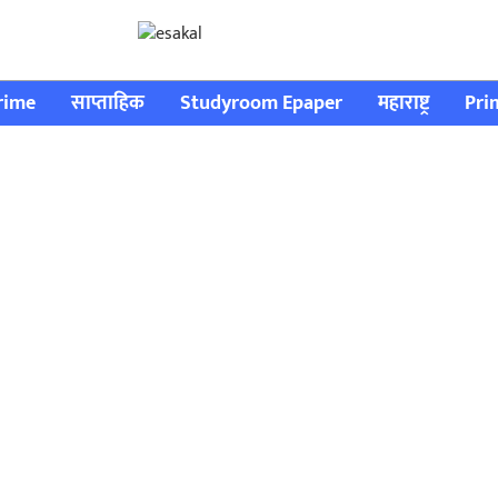
rime
साप्ताहिक
Studyroom Epaper
महाराष्ट्र
Pri