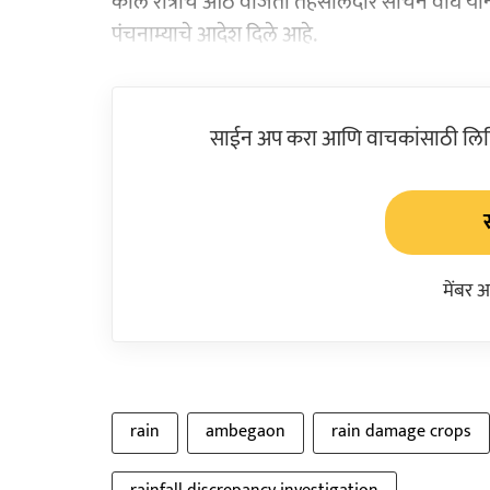
काल रात्रीच आठ वाजता तहसीलदार सचिन वाघ या
पंचनाम्याचे आदेश दिले आहे.
साईन अप करा आणि वाचकांसाठी लिहिल
मेंबर 
rain
ambegaon
rain damage crops