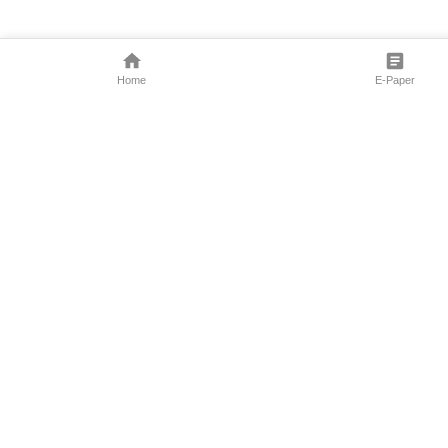
Home
E-Paper
Follow Us
Marathi News
Maharashtra N
Entertainment 