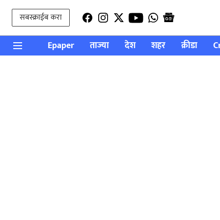
सबस्क्राईब करा
Epaper
ताज्या
देश
शहर
क्रीडा
C