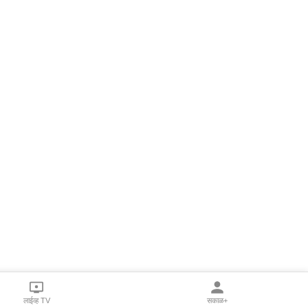
लाईव्ह TV
सकाळ+