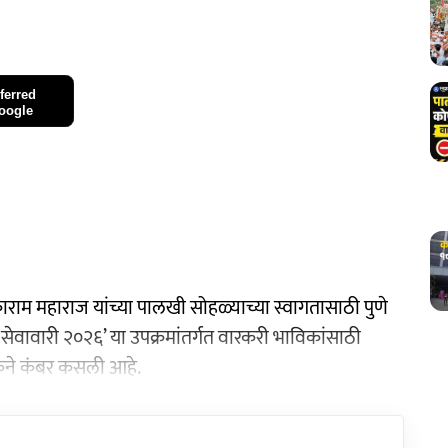
ferred
oogle
त तुकाराम महाराज यांच्या पालखी सोहळ्याच्या स्वागतासाठी पुणे
थम-सेवावारी २०२६’ या उपक्रमांतर्गत वारकरी भाविकांसाठी
केने कंबर कसली आहे.