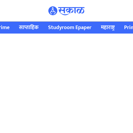
rime
साप्ताहिक
Studyroom Epaper
महाराष्ट्र
Pri