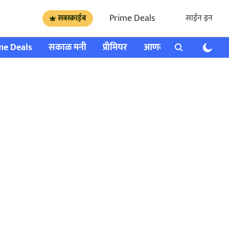
Prime Deals
साईन इन
सबस्क्राईब
me Deals
सकाळ मनी
प्रीमियर
आणखी
राशी भविष्य