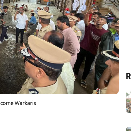
R
lcome Warkaris