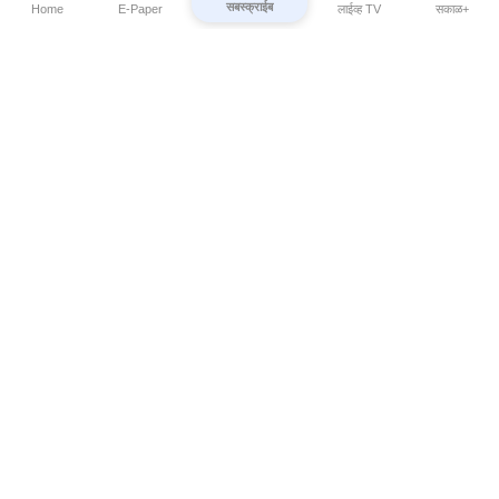
सबस्क्राईब
Home
E-Paper
लाईव्ह TV
सकाळ+
⌄
Marathi News
⌄
About Esakal
⌄
Digital Products
⌄
Sakal Programs
⌄
Print Products