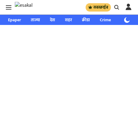
सबस्क्राईब
Epaper
ताज्या
देश
शहर
क्रीडा
Crime
साप्ताहिक