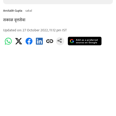
Amitabh Gupta
sakal
सकाळ वृत्तसेवा
Updated on
:
27 October 2022, 11:12 pm
IST
Add as a preferred
source on Google