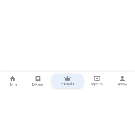
सबस्क्राईब
Home
E-Paper
लाईव्ह TV
सकाळ+