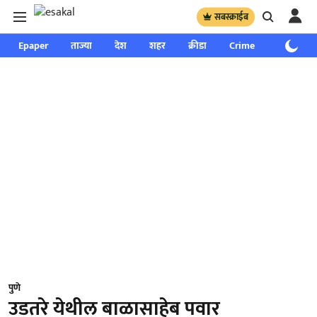
सबस्क्राईब
Epaper
ताज्या
देश
शहर
क्रीडा
Crime
साप्ताहिक
पुणे
उडतरे येथील बाळासाहेब पवार