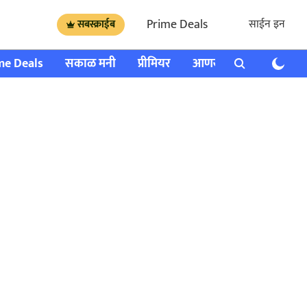
Prime Deals
साईन इन
सबस्क्राईब
me Deals
सकाळ मनी
प्रीमियर
आणखी
राशी भविष्य