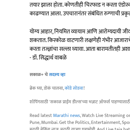
तयार झाला होता. कोणतीही चिरफाड न करता एंडोस्कोपिक 
काढण्यात आला. उपचारानंतर संबंधित रुग्णाची प्रकृ
योग्य आहार, नियमित व्यायाम आणि आरोग्यदायी जीव
शकतात. किरकोळ वाटणारी लक्षणेही गंभीर आजाराचे सं
करता तज्ज्ञांचा सल्ला घ्यावा. आता बारामतीतही अ
- डॉ. सिद्धार्थ वाबळे
सकाळ+ चे
सदस्य व्हा
ब्रेक घ्या, डोकं चालवा,
कोडे सोडवा
!
शॉपिंगसाठी 'सकाळ प्राईम डील्स'च्या भन्नाट ऑफर्स पाहण्यासा
Read latest
Marathi news
, Watch Live Streaming o
Pune, Mumbai. Get the Politics, Entertainment, Sports
मराठी ब्रेकिंग न्यूज, मराठी ताज्या घडामोडी. And Live t