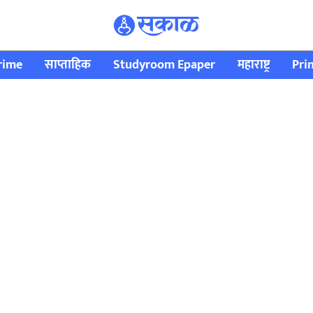
rime
साप्ताहिक
Studyroom Epaper
महाराष्ट्र
Pri