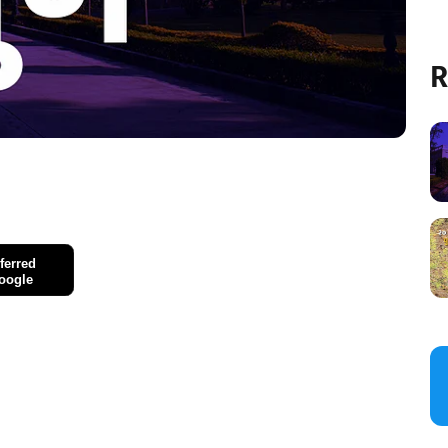
R
ferred
oogle