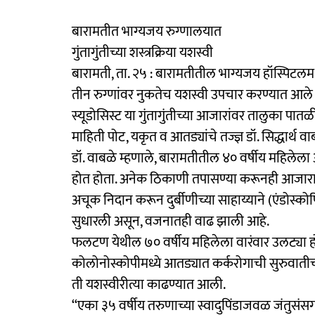
बारामतीत भाग्यजय रुग्णालयात
गुंतागुंतीच्या शस्त्रक्रिया यशस्वी
बारामती, ता. २५ : बारामतीतील भाग्यजय हॉस्पिटलमध्ये द
तीन रुग्णांवर नुकतेच यशस्वी उपचार करण्यात आले
स्यूडोसिस्ट या गुंतागुंतीच्या आजारांवर तालुका पा
माहिती पोट, यकृत व आतड्यांचे तज्ज्ञ डॉ. सिद्धार्थ वा
डॉ. वाबळे म्हणाले, बारामतीतील ४० वर्षीय महिलेला 
होत होता. अनेक ठिकाणी तपासण्या करूनही आजाराचे नि
अचूक निदान करून दुर्बीणीच्या साहाय्याने (एंडोस्को
सुधारली असून, वजनातही वाढ झाली आहे.
फलटण येथील ७० वर्षीय महिलेला वारंवार उलट्या होणे
कोलोनोस्कोपीमध्ये आतड्यात कर्करोगाची सुरुवातीच
ती यशस्वीरीत्या काढण्यात आली.
‘‘एका ३५ वर्षीय तरुणाच्या स्वादुपिंडाजवळ जंतुसंसर्गा