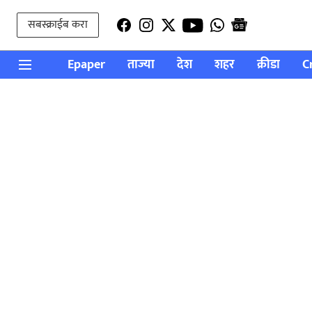
सबस्क्राईब करा
Epaper
ताज्या
देश
शहर
क्रीडा
C