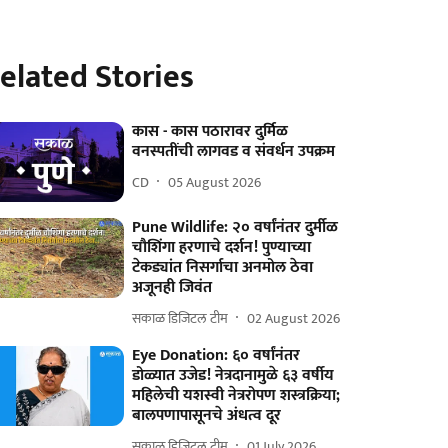
elated Stories
कास - कास पठारावर दुर्मिळ
वनस्पतींची लागवड व संवर्धन उपक्रम
CD
05 August 2026
Pune Wildlife: २० वर्षांनंतर दुर्मीळ
चौशिंगा हरणाचे दर्शन! पुण्याच्या
टेकड्यांत निसर्गाचा अनमोल ठेवा
अजूनही जिवंत
सकाळ डिजिटल टीम
02 August 2026
Eye Donation: ६० वर्षांनंतर
डोळ्यात उजेड! नेत्रदानामुळे ६३ वर्षीय
महिलेची यशस्वी नेत्ररोपण शस्त्रक्रिया;
बालपणापासूनचे अंधत्व दूर
सकाळ डिजिटल टीम
01 July 2026