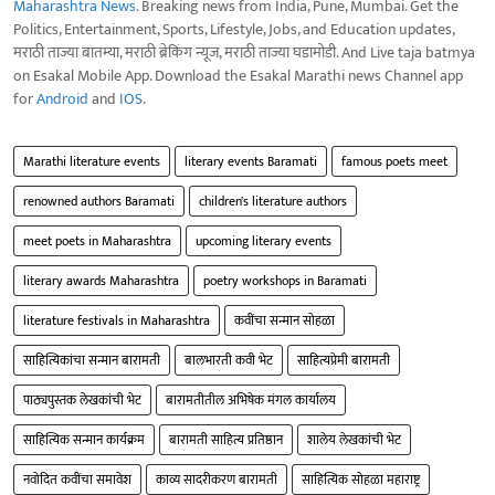
Maharashtra News
. Breaking news from India, Pune, Mumbai. Get the
Politics, Entertainment, Sports, Lifestyle, Jobs, and Education updates,
मराठी ताज्या बातम्या, मराठी ब्रेकिंग न्यूज, मराठी ताज्या घडामोडी. And Live taja batmya
on Esakal Mobile App. Download the Esakal Marathi news Channel app
for
Android
and
IOS
.
Marathi literature events
literary events Baramati
famous poets meet
renowned authors Baramati
children's literature authors
meet poets in Maharashtra
upcoming literary events
literary awards Maharashtra
poetry workshops in Baramati
literature festivals in Maharashtra
कवींचा सन्मान सोहळा
साहित्यिकांचा सन्मान बारामती
बालभारती कवी भेट
साहित्यप्रेमी बारामती
पाठ्यपुस्तक लेखकांची भेट
बारामतीतील अभिषेक मंगल कार्यालय
साहित्यिक सन्मान कार्यक्रम
बारामती साहित्य प्रतिष्ठान
शालेय लेखकांची भेट
नवोदित कवींचा समावेश
काव्य सादरीकरण बारामती
साहित्यिक सोहळा महाराष्ट्र