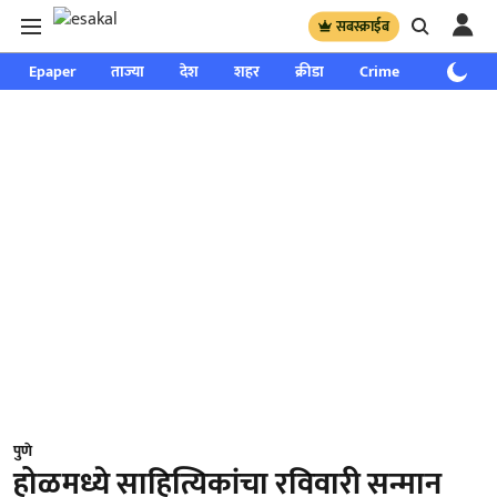
सबस्क्राईब
Epaper
ताज्या
देश
शहर
क्रीडा
Crime
साप्ताहिक
पुणे
होळमध्ये साहित्यिकांचा रविवारी सन्मान