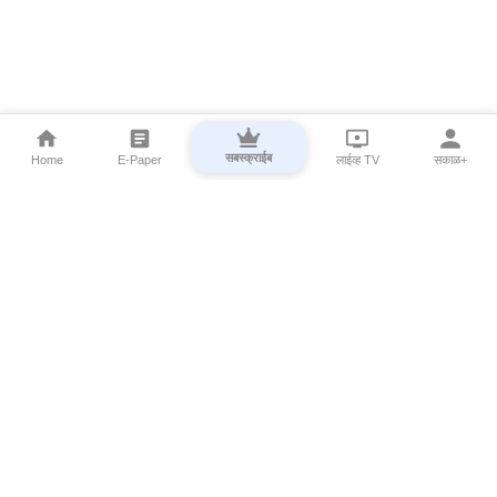
सबस्क्राईब
Home
E-Paper
लाईव्ह TV
सकाळ+
⌄
Marathi News
⌄
About Esakal
⌄
Digital Products