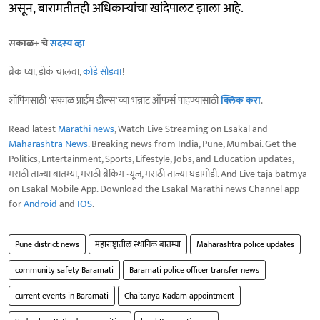
असून, बारामतीतही अधिकाऱ्यांचा खांदेपालट झाला आहे.
सकाळ+ चे
सदस्य व्हा
ब्रेक घ्या, डोकं चालवा,
कोडे सोडवा
!
शॉपिंगसाठी 'सकाळ प्राईम डील्स'च्या भन्नाट ऑफर्स पाहण्यासाठी
क्लिक करा
.
Read latest
Marathi news
, Watch Live Streaming on Esakal and
Maharashtra News
. Breaking news from India, Pune, Mumbai. Get the
Politics, Entertainment, Sports, Lifestyle, Jobs, and Education updates,
मराठी ताज्या बातम्या, मराठी ब्रेकिंग न्यूज, मराठी ताज्या घडामोडी. And Live taja batmya
on Esakal Mobile App. Download the Esakal Marathi news Channel app
for
Android
and
IOS
.
Pune district news
महाराष्ट्रातील स्थानिक बातम्या
Maharashtra police updates
community safety Baramati
Baramati police officer transfer news
current events in Baramati
Chaitanya Kadam appointment