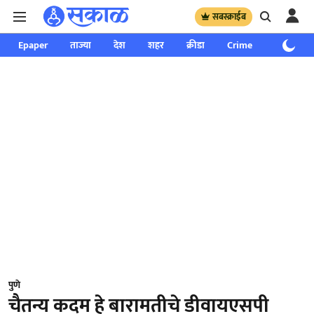
सबस्क्राईब
Epaper
ताज्या
देश
शहर
क्रीडा
Crime
साप्ताहिक
पुणे
चैतन्य कदम हे बारामतीचे डीवायएसपी