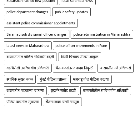
Sudarshan Rathod new position
local Baramati news
police department changes
public safety updates
assistant police commissioner appointments
Baramati sub divisional officer changes
police administration in Maharashtra
latest news in Maharashtra
police officer movements in Pune
बारामतीतील पोलिस अधिकारी बदली
पिंपरी-चिंचवड पोलिस आयुक्त
गडचिरोली उपविभागीय अधिकारी
चैतन्य वसंतराव कदम नियुक्ती
बारामतीत नवे अधिकारी
स्थानिक सुरक्षा बदल
मुंबई पोलिस प्रशासन
महाराष्ट्रातील पोलिस बदल्या
बारामतीत महत्वाच्या बातम्या
सुदर्शन राठोड बदली
बारामतीतील उपविभागीय अधिकारी
पोलिस दलातील सुधारणा
चैतन्य कदम यांची नेमणूक