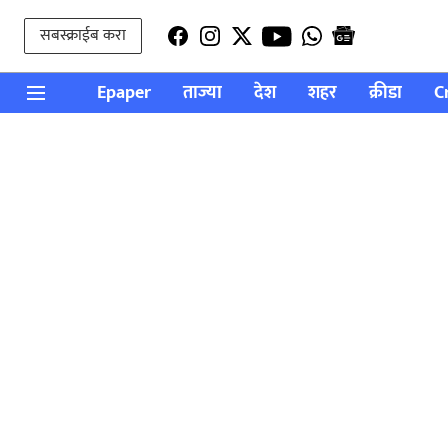
सबस्क्राईब करा
Epaper
ताज्या
देश
शहर
क्रीडा
C