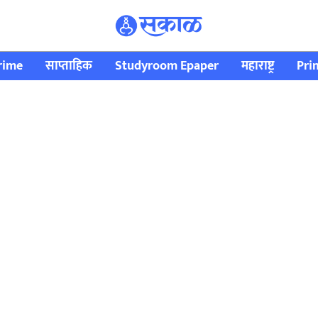
rime
साप्ताहिक
Studyroom Epaper
महाराष्ट्र
Pri