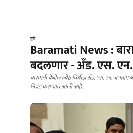
पुणे
Baramati News : बा
बदलणार - अँड. एस. एन
बारामती येथील ज्येष्ठ विधीज्ञ अँड. एस. एन. जगताप यां
निवड करण्यात आली आहे.