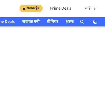
Prime Deals
साईन इन
सबस्क्राईब
me Deals
सकाळ मनी
प्रीमियर
आणखी
राशी भविष्य