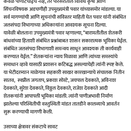
केवळ पाणीटंचाईच नव्हे, तर परिसरातील विविध कृषी आणि
सिंचनविषयक अडचणीही उपमुख्यमंत्री पवार यांच्यासमोर मांडल्या. या
सर्व मागण्यांची आणि सूचनांची सविस्तर माहिती घेत पवार यांनी संबंधित
जलसंपदा विभागाच्या अधिकाऱ्यांना आवश्यक सूचना दिल्या.
यावेळी बोलताना उपमुख्यमंत्री पवार म्हणाल्या, “बारामतीतील शेतकरी
बांधवांच्या हिताशी संबंधित प्रश्नांबाबत शासन सकारात्मक भूमिका घेईल.
संबंधित जलसंपदा विभागाशी समन्वय साधून आवश्यक ती कार्यवाही
करण्यात येईल.” शेतकऱ्यांना न्याय मिळावा आणि त्यांच्या समस्यांचे
समाधान व्हावे यासाठी प्रशासन कटिबद्ध असल्याचेही त्यांनी स्पष्ट केले.
या भेटीदरम्यान माळेगाव सहकारी साखर कारखान्याचे संचालक नितीन
सातव, स्वप्नील जगताप, प्रकाश सोरटे, जयपाल देवकाते, अविनाश
देवकाते, सुरेश देवकाते, विठ्ठल देवकाते, राजेश देवकाते आदी
शेतकऱ्यांनी आपापली भूमिका मांडली. त्यांनी पाणीअभावी निर्माण
झालेल्या परिस्थितीची वस्तुस्थिती मांडत तातडीने कालव्याचे आवर्तन
सुरू करण्याची मागणी केली.
उसाच्या क्षेत्रावर संकटाचे सावट