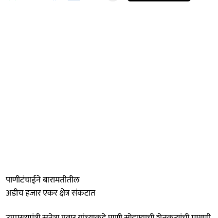
पाणीटंचाईने बारामतीतील
अडीच हजार एकर क्षेत्र संकटात
उपमुख्यमंत्री सुनेत्रा पवार यांच्याकडे पाणी सोडण्याची शेतकऱ्यांची मागणी