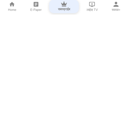
सबस्क्राईब
Home
E-Paper
लाईव्ह TV
सकाळ+
⌄
Marathi News
⌄
About Esakal
⌄
Digital Products
⌄
Sakal Programs
⌄
Print Products