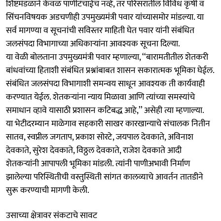
शिष्टमंडळाने केवळ पाणीटंचाईच नव्हे, तर परिसरातील विविध कृषी व
सिंचनविषयक अडचणीही उपमुख्यमंत्री पवार यांच्यासमोर मांडल्या. या
सर्व मागण्या व सूचनांची सविस्तर माहिती घेत पवार यांनी संबंधित
जलसंपदा विभागाच्या अधिकाऱ्यांना आवश्यक सूचना दिल्या.
या वेळी बोलताना उपमुख्यमंत्री पवार म्हणाल्या, ‘‘बारामतीतील शेतकरी
बांधवांच्या हिताशी संबंधित प्रश्नांबाबत शासन सकारात्मक भूमिका घेईल.
संबंधित जलसंपदा विभागाशी समन्वय साधून आवश्यक ती कार्यवाही
करण्यात येईल. शेतकऱ्यांना न्याय मिळावा आणि त्यांच्या समस्यांचे
समाधान व्हावे यासाठी प्रशासन कटिबद्ध आहे,’’ असेही त्या म्हणाल्या.
या भेटीदरम्यान माळेगाव सहकारी साखर कारखान्याचे संचालक नितीन
सातव, स्वप्नील जगताप, प्रकाश सोरटे, जयपाल देवकाते, अविनाश
देवकाते, सुरेश देवकाते, विठ्ठल देवकाते, राजेश देवकाते आदी
शेतकऱ्यांनी आपापली भूमिका मांडली. त्यांनी पाणीअभावी निर्माण
झालेल्या परिस्थितीची वस्तुस्थिती सांगत कालव्याचे आवर्तन तातडीने
सुरू करण्याची मागणी केली.
उसाच्या क्षेत्रावर संकटाचे सावट