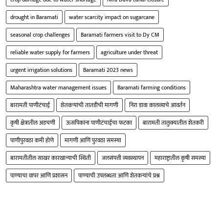
drought in Baramati
water scarcity impact on sugarcane
seasonal crop challenges
Baramati farmers visit to Dy CM
reliable water supply for farmers
agriculture under threat
urgent irrigation solutions
Baramati 2023 news
Maharashtra water management issues
Baramati farming conditions
बारामती पाणीटंचाई
शेतकऱ्यांची तातडीची मागणी
निरा डावा कालव्याचे आवर्तन
कृषी क्षेत्रातील अडचणी
ऊसपिकांना पाणीटंचाईचा फटका
बारामती तालुक्यातील शेतकरी
पाणीपुरवठा कमी होणे
मागणी आणि पुरवठा समस्या
बारामतीतील साखर कारखान्याची स्थिती
जलसंपत्ती व्यवस्थापन
महाराष्ट्रातील कृषी समस्या
पाण्याचा वापर आणि प्रशासन
पाण्याची उपलब्धता आणि शेतकऱ्यांचे प्रश्न