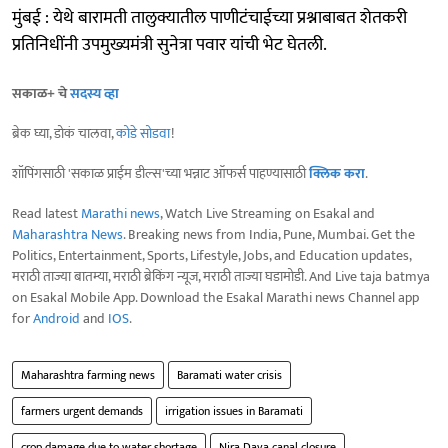
मुंबई : येथे बारामती तालुक्यातील पाणीटंचाईच्या प्रश्नाबाबत शेतकरी
प्रतिनिधींनी उपमुख्यमंत्री सुनेत्रा पवार यांची भेट घेतली.
सकाळ+ चे
सदस्य व्हा
ब्रेक घ्या, डोकं चालवा,
कोडे सोडवा
!
शॉपिंगसाठी 'सकाळ प्राईम डील्स'च्या भन्नाट ऑफर्स पाहण्यासाठी
क्लिक करा
.
Read latest
Marathi news
, Watch Live Streaming on Esakal and
Maharashtra News
. Breaking news from India, Pune, Mumbai. Get the
Politics, Entertainment, Sports, Lifestyle, Jobs, and Education updates,
मराठी ताज्या बातम्या, मराठी ब्रेकिंग न्यूज, मराठी ताज्या घडामोडी. And Live taja batmya
on Esakal Mobile App. Download the Esakal Marathi news Channel app
for
Android
and
IOS
.
Maharashtra farming news
Baramati water crisis
farmers urgent demands
irrigation issues in Baramati
crop damage due to water shortage
Nira Dava canal closure