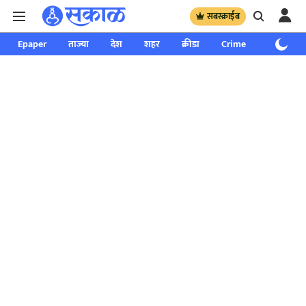
सबस्क्राईब
Epaper
ताज्या
देश
शहर
क्रीडा
Crime
साप्ताहिक