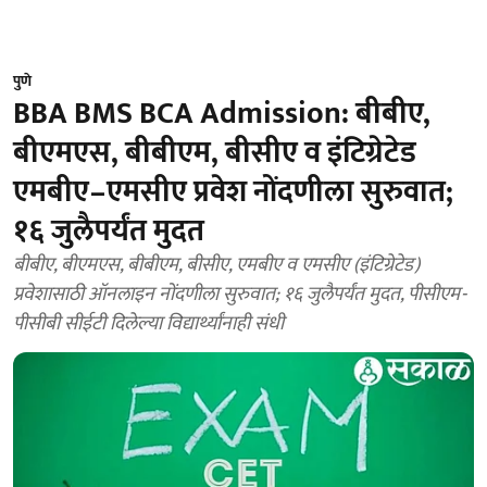
पुणे
BBA BMS BCA Admission: बीबीए,
बीएमएस, बीबीएम, बीसीए व इंटिग्रेटेड
एमबीए–एमसीए प्रवेश नोंदणीला सुरुवात;
१६ जुलैपर्यंत मुदत
बीबीए, बीएमएस, बीबीएम, बीसीए, एमबीए व एमसीए (इंटिग्रेटेड)
प्रवेशासाठी ऑनलाइन नोंदणीला सुरुवात; १६ जुलैपर्यंत मुदत, पीसीएम-
पीसीबी सीईटी दिलेल्या विद्यार्थ्यांनाही संधी