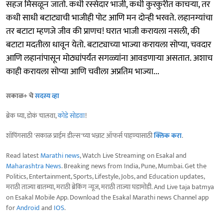
सहज मिसळून जातो. कधी रस्सेदार भाजी, कधी कुरकुरीत काचऱ्या, तर
कधी साधी बटाट्याची भाजीही पोट आणि मन दोन्ही भरवते. लहानग्यांचा
तर बटाटा म्हणजे जीव की प्राणच! घरात भाजी करायला नसली, की
बटाटा मदतीला धावून येतो. बटाट्याच्या भाज्या करायला सोप्या, चवदार
आणि लहानांपासून मोठ्यांपर्यंत सगळ्यांना आवडणाऱ्या असतात. अशाच
काही करायला सोप्या आणि चवीला अप्रतिम भाज्या...
सकाळ+ चे
सदस्य व्हा
ब्रेक घ्या, डोकं चालवा,
कोडे सोडवा
!
शॉपिंगसाठी 'सकाळ प्राईम डील्स'च्या भन्नाट ऑफर्स पाहण्यासाठी
क्लिक करा
.
Read latest
Marathi news
, Watch Live Streaming on Esakal and
Maharashtra News
. Breaking news from India, Pune, Mumbai. Get the
Politics, Entertainment, Sports, Lifestyle, Jobs, and Education updates,
मराठी ताज्या बातम्या, मराठी ब्रेकिंग न्यूज, मराठी ताज्या घडामोडी. And Live taja batmya
on Esakal Mobile App. Download the Esakal Marathi news Channel app
for
Android
and
IOS
.