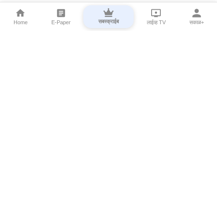
सबस्क्राईब
Home
E-Paper
लाईव्ह TV
सकाळ+
⌄
Marathi News
⌄
About Esakal
⌄
Digital Products
⌄
Sakal Programs