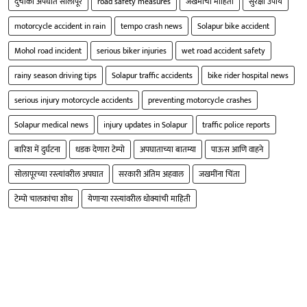
दुचाकी अपघात सोलापूर
road safety measures
जखमींची माहिती
सुरक्षा उपाय
motorcycle accident in rain
tempo crash news
Solapur bike accident
Mohol road incident
serious biker injuries
wet road accident safety
rainy season driving tips
Solapur traffic accidents
bike rider hospital news
serious injury motorcycle accidents
preventing motorcycle crashes
Solapur medical news
injury updates in Solapur
traffic police reports
बारिश में दुर्घटना
धडक देणारा टेम्पो
अपघाताच्या बातम्या
पाऊस आणि वाहने
सोलापूरच्या रस्त्यांवरील अपघात
सरकारी अंतिम अहवाल
जखमींना चिंता
टेम्पो चालकांचा शोध
येणाऱ्या रस्त्यांवरील धोक्यांची माहिती