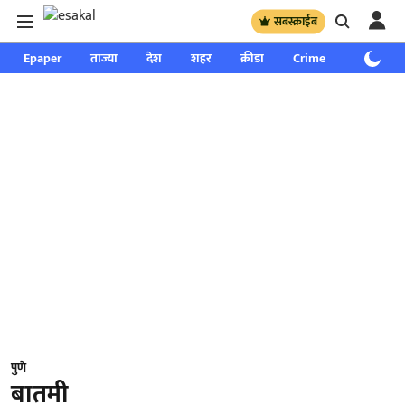
सबस्क्राईब
Epaper
ताज्या
देश
शहर
क्रीडा
Crime
साप्ताहिक
पुणे
बातमी