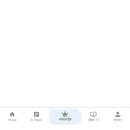
सबस्क्राईब
Home
E-Paper
लाईव्ह TV
सकाळ+