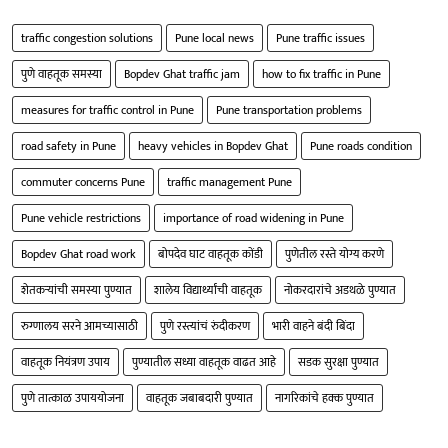
traffic congestion solutions
Pune local news
Pune traffic issues
पुणे वाहतूक समस्या
Bopdev Ghat traffic jam
how to fix traffic in Pune
measures for traffic control in Pune
Pune transportation problems
road safety in Pune
heavy vehicles in Bopdev Ghat
Pune roads condition
commuter concerns Pune
traffic management Pune
Pune vehicle restrictions
importance of road widening in Pune
Bopdev Ghat road work
बोपदेव घाट वाहतूक कोंडी
पुणेतील रस्ते योग्य करणे
शेतकऱ्यांची समस्या पुण्यात
शालेय विद्यार्थ्यांची वाहतूक
नोकरदारांचे अडथळे पुण्यात
रुग्णालय सरने आमच्यासाठी
पुणे रस्त्यांचं रुंदीकरण
भारी वाहने बंदी बिंदा
वाहतूक नियंत्रण उपाय
पुण्यातील सध्या वाहतूक वाढत आहे
सडक सुरक्षा पुण्यात
पुणे तात्काळ उपाययोजना
वाहतूक जबाबदारी पुण्यात
नागरिकांचे हक्क पुण्यात