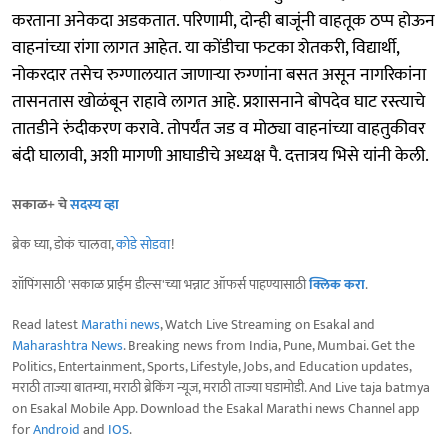
करताना अनेकदा अडकतात. परिणामी, दोन्ही बाजूंनी वाहतूक ठप्प होऊन
वाहनांच्या रांगा लागत आहेत. या कोंडीचा फटका शेतकरी, विद्यार्थी,
नोकरदार तसेच रुग्णालयात जाणाऱ्या रुग्णांना बसत असून नागरिकांना
तासनतास खोळंबून राहावे लागत आहे. प्रशासनाने बोपदेव घाट रस्त्याचे
तातडीने रुंदीकरण करावे. तोपर्यंत जड व मोठ्या वाहनांच्या वाहतुकीवर
बंदी घालावी, अशी मागणी आघाडीचे अध्यक्ष पै. दत्तात्रय भिसे यांनी केली.
सकाळ+ चे
सदस्य व्हा
ब्रेक घ्या, डोकं चालवा,
कोडे सोडवा
!
शॉपिंगसाठी 'सकाळ प्राईम डील्स'च्या भन्नाट ऑफर्स पाहण्यासाठी
क्लिक करा
.
Read latest
Marathi news
, Watch Live Streaming on Esakal and
Maharashtra News
. Breaking news from India, Pune, Mumbai. Get the
Politics, Entertainment, Sports, Lifestyle, Jobs, and Education updates,
मराठी ताज्या बातम्या, मराठी ब्रेकिंग न्यूज, मराठी ताज्या घडामोडी. And Live taja batmya
on Esakal Mobile App. Download the Esakal Marathi news Channel app
for
Android
and
IOS
.