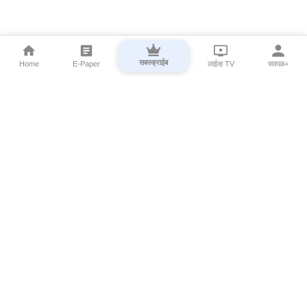
सबस्क्राईब
Home
E-Paper
लाईव्ह TV
सकाळ+
⌄
Marathi News
⌄
About Esakal
⌄
Digital Products
⌄
Sakal Programs