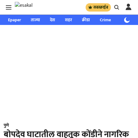
सबस्क्राईब
Epaper
ताज्या
देश
शहर
क्रीडा
Crime
साप्ताहिक
पुणे
बोपदेव घाटातील वाहतूक कोंडीने नागरिक